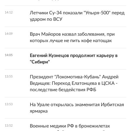
Летчики Су-34 показали "Упыря-500" перед
14:12
ударом по ВСУ
Врач Майоров назвал заболевания, при
14:09
которых лучше не пить кофе натощак
Евгений Кузнецов продолжит карьеру в
14:05
"Сибири"
Президент "Локомотива-Кубань" Андрей
13:55
Ведищев: Переход Елатонцева в ЦСКА -
последствие бездействия РФБ
На Урале открылась знаменитая Ирбитская
13:53
ярмарка
Военные медики РФ в бронежилетах
13:52