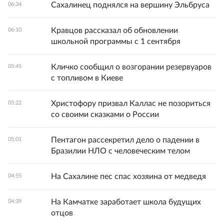
Сахалинец поднялся на вершину Эльбруса
06:34
Кравцов рассказал об обновлении
06:10
школьной программы с 1 сентября
Кличко сообщил о возгорании резервуаров
05:45
с топливом в Киеве
Христофору призвал Каллас не позориться
05:22
со своими сказками о России
Пентагон рассекретил дело о падении в
05:01
Бразилии НЛО с человеческим телом
На Сахалине пес спас хозяина от медведя
04:55
На Камчатке заработает школа будущих
04:39
отцов