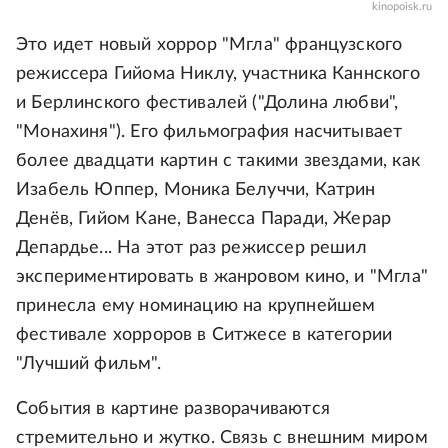
kinopoisk.ru
Это идет новый хоррор "Мгла" французского
режиссера Гийома Никлу, участника Каннского
и Берлинского фестивалей ("Долина любви",
"Монахиня"). Его фильмография насчитывает
более двадцати картин с такими звездами, как
Изабель Юппер, Моника Белуччи, Катрин
Денёв, Гийом Кане, Ванесса Паради, Жерар
Депардье... На этот раз режиссер решил
экспериментировать в жанровом кино, и "Мгла"
принесла ему номинацию на крупнейшем
фестивале хорроров в Ситжесе в категории
"Лучший фильм".
События в картине разворачиваются
стремительно и жутко. Связь с внешним миром