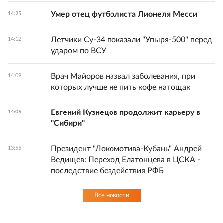
Умер отец футболиста Лионеля Месси
14:25
Летчики Су-34 показали "Упыря-500" перед
14:12
ударом по ВСУ
Врач Майоров назвал заболевания, при
14:09
которых лучше не пить кофе натощак
Евгений Кузнецов продолжит карьеру в
14:05
"Сибири"
Президент "Локомотива-Кубань" Андрей
13:55
Ведищев: Переход Елатонцева в ЦСКА -
последствие бездействия РФБ
Все новости