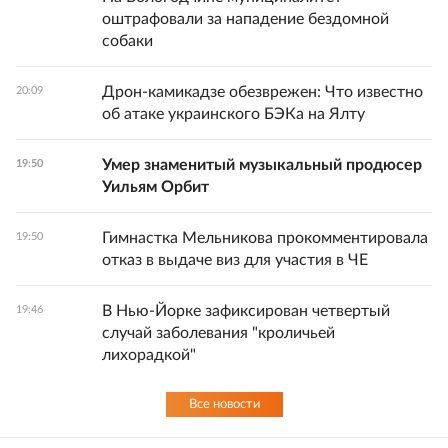
оштрафовали за нападение бездомной
собаки
Дрон-камикадзе обезврежен: Что известно
20:09
об атаке украинского БЭКа на Ялту
Умер знаменитый музыкальный продюсер
19:50
Уильям Орбит
Гимнастка Мельникова прокомментировала
19:50
отказ в выдаче виз для участия в ЧЕ
В Нью-Йорке зафиксирован четвертый
19:46
случай заболевания "кроличьей
лихорадкой"
Все новости