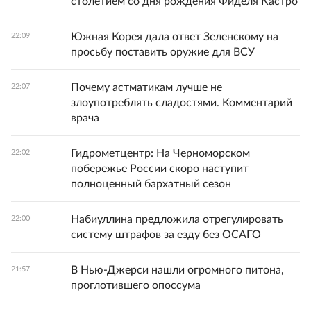
столетием со дня рождения Фиделя Кастро
Южная Корея дала ответ Зеленскому на
22:09
просьбу поставить оружие для ВСУ
Почему астматикам лучше не
22:07
злоупотреблять сладостями. Комментарий
врача
Гидрометцентр: На Черноморском
22:02
побережье России скоро наступит
полноценный бархатный сезон
Набиуллина предложила отрегулировать
22:00
систему штрафов за езду без ОСАГО
В Нью-Джерси нашли огромного питона,
21:57
проглотившего опоссума