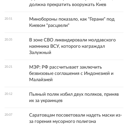
должна прекратить вооружать Киев
Минобороны показало, как "Герани" под
20:51
Киевом "расцвели"
В зоне СВО ликвидировали молдавского
20:35
наемника ВСУ, которого награждал
Залужный
МЭР: РФ рассчитывает заключить
20:21
безвизовые соглашения с Индонезией и
Малайзией
Пьяный поляк избил двух поляков, приняв
20:12
их за украинцев
Саратовцам посоветовали надеть маски из-
20:07
за горения мусорного полигона