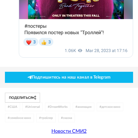
Подпишитесь на наш канал в Telegram
ПОДЕЛИТЬСЯ
#
США
#
Universal
#
DreamWorks
#
анимация
#
детское кино
#
семейное кино
#
трейлер
#
сказка
Новости СМИ2