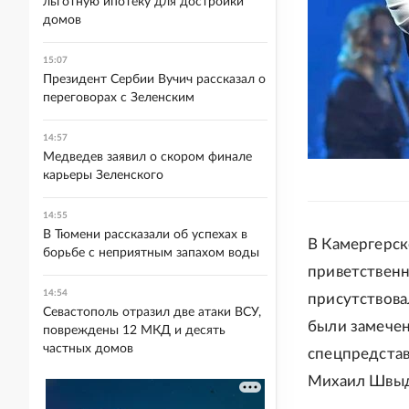
льготную ипотеку для достройки
домов
15:07
Президент Сербии Вучич рассказал о
переговорах с Зеленским
14:57
Медведев заявил о скором финале
карьеры Зеленского
14:55
В Тюмени рассказали об успехах в
В Камергерск
борьбе с неприятным запахом воды
приветственн
14:54
присутствова
Севастополь отразил две атаки ВСУ,
были замечен
повреждены 12 МКД и десять
частных домов
спецпредста
Михаил Швыдк