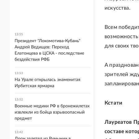
искусства.
Всем победит
13:55
возможность 
Президент "Локомотива-Кубань"
для своих тв
Андрей Ведищев: Переход
Елатонцева в ЦСКА - последствие
бездействия РФБ
А празднован
13:53
зрителей жду
На Урале открылась знаменитая
запланирован
Ирбитская ярмарка
13:52
Кстати
Военные медики РФ в бронежилетах
извлекли из бойца взрывоопасный
предмет
Лауреатов П
составе кото
13:42
Дрон залетел из Румынии в