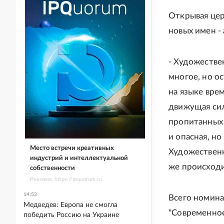
Открывая цер
новых имен -
- Художестве
многое, но о
на языке врем
движущая сил
пропитанных 
и опасная, н
Место встречи креативных
Художественн
индустрий и интеллектуальной
же происходи
собственности
Реклама. https://ipquorum.ru
14:53
Всего номинац
Медведев: Европа не смогла
"Современное
победить Россию на Украине