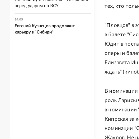
тех, кто толь
перед ударом по ВСУ
14:05
"Пловцов" в 
Евгений Кузнецов продолжит
карьеру в "Сибири"
в балете "Сил
Юдит в поста
оперы и балет
Елизавета Ищ
ждать" (кино)
В номинации 
роль Ларисы 
в номинации 
Кипрская за 
номинации "С
Жауров. Не н