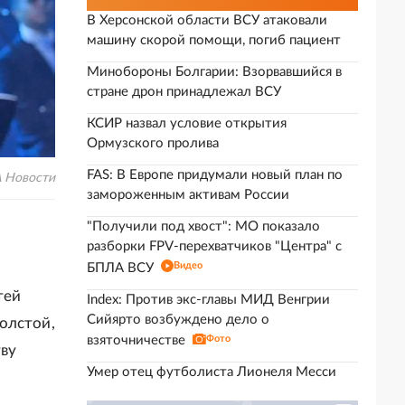
В Херсонской области ВСУ атаковали
машину скорой помощи, погиб пациент
Минобороны Болгарии: Взорвавшийся в
стране дрон принадлежал ВСУ
КСИР назвал условие открытия
Ормузского пролива
FAS: В Европе придумали новый план по
А Новости
замороженным активам России
"Получили под хвост": МО показало
разборки FPV-перехватчиков "Центра" с
Видео
БПЛА ВСУ
тей
Index: Против экс-главы МИД Венгрии
Сийярто возбуждено дело о
олстой,
взяточничестве
Фото
ву
Умер отец футболиста Лионеля Месси