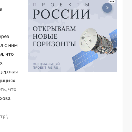
е
ерез
ал с ним
я, что
х,
дерзкая
дициях
ть, что
хова.
тр",