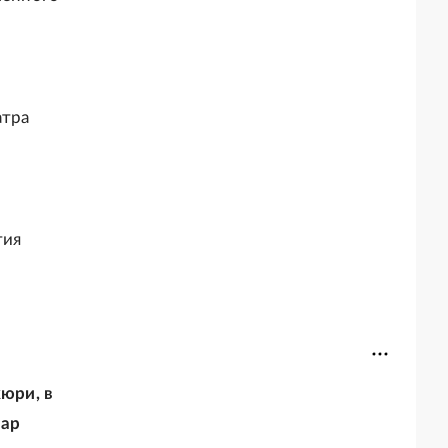
атра
тия
юри, в
дар