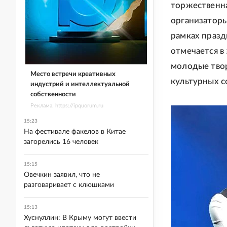
торжественна
организаторы
рамках празд
отмечается в
молодые твор
Место встречи креативных
культурных с
индустрий и интеллектуальной
собственности
Реклама. https://ipquorum.ru
15:23
На фестивале факелов в Китае
загорелись 16 человек
15:15
Овечкин заявил, что не
разговаривает с клюшками
15:13
Хуснуллин: В Крыму могут ввести