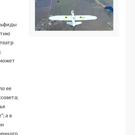
ильфиды
ртию
 театр
;
 может
ло ее
совета;
ья
; а в
ан
менного