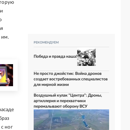
оторую
 и
о
ая
 им.
РЕКОМЕНДУЕМ
Победа и правда наша!
Не просто джойстик: Война дронов
создает востребованных специалистов
для мирной жизни
Воздушный кулак "Центра": Дроны,
артиллерия и перехватчики
перемалывают оборону ВСУ
фасаде
браз
 с ног