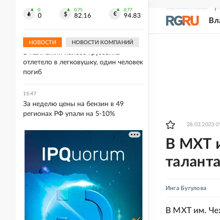
В Германии участники
СВЕЖИЙ НОМЕР
Р
многотысячной демонстрации
0
0.75
0.77
0
82.16
94.83
Вл
потребовали отставки Мерца
НОВОСТИ
НОВОСТИ КОМПАНИЙ
15:49
В Калмыкии колесо грузовика
отлетело в легковушку, один человек
погиб
15:47
За неделю цены на бензин в 49
регионах РФ упали на 5-10%
28.03.2023 0
В МХТ 
талант
Инга Бугулова
В МХТ им. Че