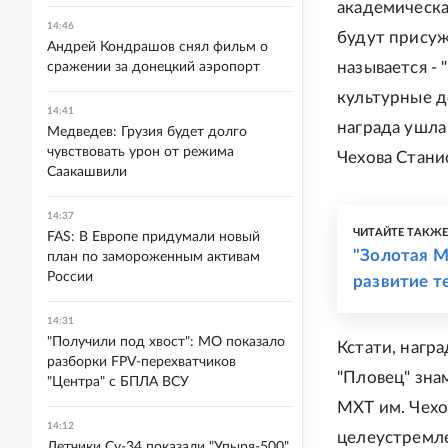
академическа
14:46
будут присуж
Андрей Кондрашов снял фильм о
называется -
сражении за донецкий аэропорт
культурные д
14:41
награда ушла
Медведев: Грузия будет долго
чувствовать урон от режима
Чехова Стани
Саакашвили
14:37
ЧИТАЙТЕ ТАКЖ
FAS: В Европе придумали новый
"Золотая М
план по замороженным активам
России
развитие т
14:31
"Получили под хвост": МО показало
Кстати, нагр
разборки FPV-перехватчиков
"Пловец" зна
"Центра" с БПЛА ВСУ
МХТ им. Чехо
14:12
целеустремле
Летчики Су-34 показали "Упыря-500"