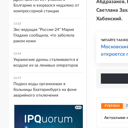
Абдразаков, 
Болгарию и взорвался недалеко от
Светлана Зах
компрессорной станции
Хабенский.
13:23
Экс-ведущая "России-24" Мария
Гладких сообщила, что заболела
ЧИТАЙТЕ ТАКЖ
раком кожи
Московский
откроется 
12:54
Украинские дроны сталкиваются в
воздухе из-за ленивых операторов
12:47
Подвоз воды организован в
больницы Екатеринбурга на фоне
аварийного отключения
РУБРИКИ
Актуальное 