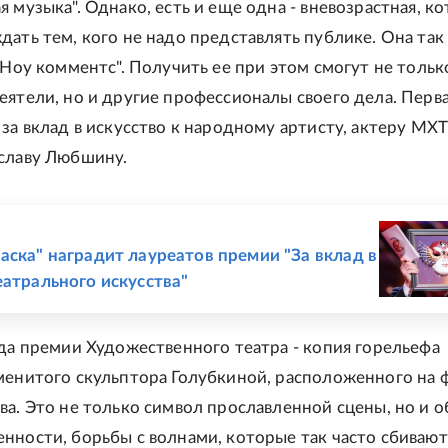
я музыка". Однако, есть и еще одна - вневозрастная, к
дать тем, кого не надо представлять публике. Она так
 "Ноу комментс". Получить ее при этом смогут не тольк
еятели, но и другие профессионалы своего дела. Перв
 за вклад в искусство к народному артисту, актеру МХТ
славу Любшину.
Е
аска" наградит лауреатов премии "За вклад в
еатрального искусства"
ада премии Художественного театра - копия горельефа
менитого скульптора Голубкиной, расположенного на 
ва. Это не только символ прославленной сцены, но и о
нности, борьбы с волнами, которые так часто сбивают