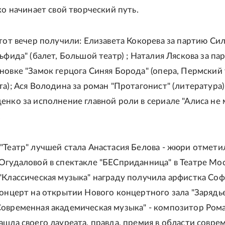
ко начинает свой творческий путь.
этот вечер получили: Елизавета Кокорева за партию С
ьфида" (балет, Большой театр) ; Наталия Ляскова за па
новке "Замок герцога Синяя Борода" (опера, Пермский
а); Ася Володина за роман "Протагонист" (литература)
енко за исполнение главной роли в сериале "Алиса не
.
"Театр" лучшей стала Анастасия Белова - жюри отмети
Огудаловой в спектакле "БЕСприданница" в Театре Мос
"Классическая музыка" награду получила арфистка Соф
концерт на открытии Нового концертного зала "Зарядье"
овременная академическая музыка" - композитор Ром
ашла своего лауреата, правда, премия в области совре