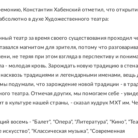
емонию, Константин Хабенский отметил, что открыти
 абсолютно в духе Художественного театра:
нный театр за время своего существования проходил ч
ставался магнитом для зрителя, потому что разговарив
ени, не теряя при этом взгляда в перспективу и понима
а - молодая кровь. Зарождать новую традицию в стена
насквозь традициями и легендарными именами, вещь 
о мы подумали, что зарождение новой традиции - в тра
ого театра. Отмечая других, мы помогаем себе - увиде
т в культуре нашей страны, - сказал худрук МХТ им. Че
ий восемь - "Балет", "Опера", "Литература", "Кино", "Теа
 искусство", "Классическая музыка", "Современная