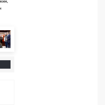
кин,
н