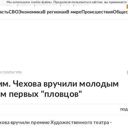
Мы используем cookie-файлы. Продолжая пользоваться сайтом, вы принимаете
Г-НЕДЕЛЯ
РОДИНА
ПРИЛОЖЕНИЯ
СОЮЗ
НОВОСТИ
асть
СВО
Экономика
В регионах
В мире
Происшествия
Общес
9:15
КУЛЬТУРА
им. Чехова вручили молодым
ам первых "пловцов"
ПОД
хова вручили премию Художественного театра -