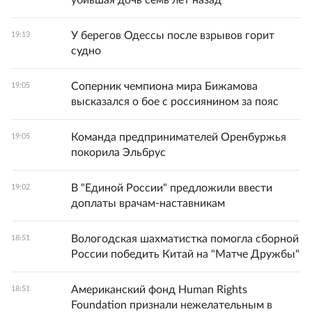
убившая дочь семь лет назад
У берегов Одессы после взрывов горит
19:13
судно
Соперник чемпиона мира Бижамова
19:05
высказался о бое с россиянином за пояс
Команда предпринимателей Оренбуржья
19:05
покорила Эльбрус
В "Единой России" предложили ввести
19:02
доплаты врачам-наставникам
Вологодская шахматистка помогла сборной
18:51
России победить Китай на "Матче Дружбы"
Американский фонд Human Rights
18:51
Foundation признали нежелательным в