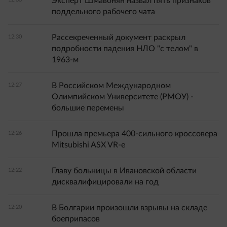
Эксперт Шмавонян назвал пять признаков
поддельного рабочего чата
Рассекреченный документ раскрыл
12:30
подробности падения НЛО "с телом" в
1963-м
В Российском Международном
12:27
Олимпийском Университете (РМОУ) -
большие перемены
Прошла премьера 400-сильного кроссовера
12:26
Mitsubishi ASX VR-e
Главу больницы в Ивановской области
12:22
дисквалифицировали на год
В Болгарии произошли взрывы на складе
12:20
боеприпасов