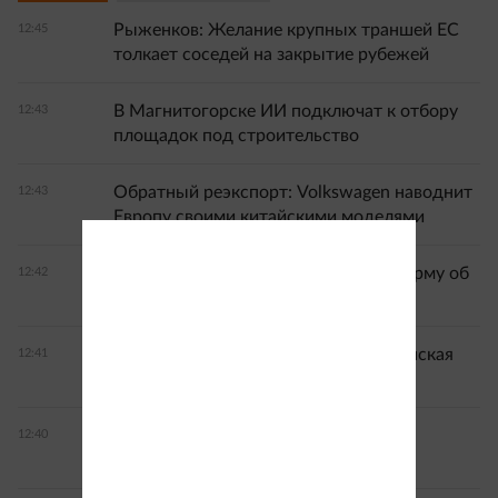
Рыженков: Желание крупных траншей ЕС
12:45
толкает соседей на закрытие рубежей
В Магнитогорске ИИ подключат к отбору
12:43
площадок под строительство
Обратный реэкспорт: Volkswagen наводнит
12:43
Европу своими китайскими моделями
В Якутии создали цифровую платформу об
12:42
объектах культурного наследия
Президенту Беларуси вручена Ленинская
12:41
премия ЦК КПРФ
Силы ПВО сбили за сутки 1134
12:40
беспилотника и 11 авиабомб ВСУ