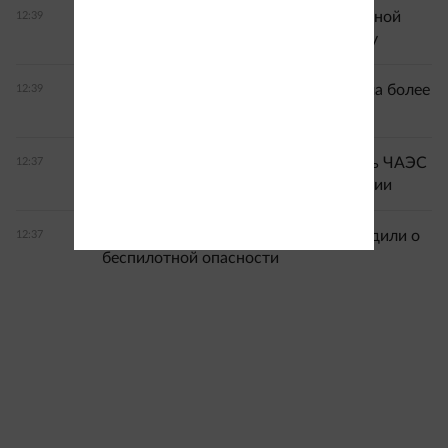
На Кубани почти в 10 тоннах импортной
12:39
клубники обнаружили муху‑горбатку
Зарплата омских строителей выросла более
12:39
чем на четверть
Spiegel: ВСУ начали активно готовить ЧАЭС
12:37
к возможному наступлению ВС России
Жителей Омской области предупредили о
12:37
беспилотной опасности