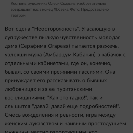
Костюмы художника Олеси Скарыны изобретательно
возвращают нас в конец XIX века.
Фото: Предоставлено
театром
Вот сцена "Неосторожность". Угасающую в
супружестве пылкую чувственность молодая
дама (Серафима Огарева) пытается разжечь,
увлекши мужа (Амбарцум Кабанян) в кабачок с
отдельными кабинетами, где он, конечно,
бывал, со своими прежними пассиями. Она
принуждает его рассказывать о бывших
любовницах и за ее пуританскими
восклицаниями: "Как это гадко!", так и
слышится "давай, давай еще подробностей!".
Смесь вожделения и ревности, игра между
женским лукавством и наивным простодушием
мужчины, честно рапортующим, что