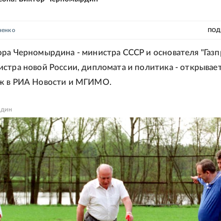
ненко
ПОД
ра Черномырдина - министра СССР и основателя "Газп
стра новой России, дипломата и политика - открывае
ж в РИА Новости и МГИМО.
рдин