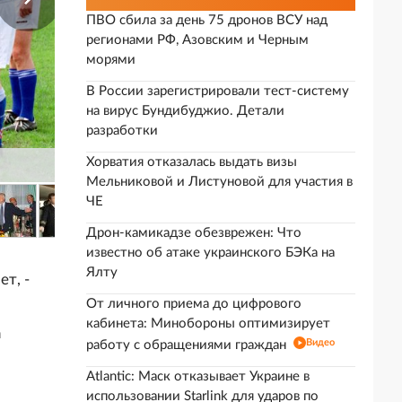
ПВО сбила за день 75 дронов ВСУ над
регионами РФ, Азовским и Черным
морями
В России зарегистрировали тест-систему
на вирус Бундибуджио. Детали
разработки
Хорватия отказалась выдать визы
Мельниковой и Листуновой для участия в
ЧЕ
Дрон-камикадзе обезврежен: Что
известно об атаке украинского БЭКа на
Ялту
т, -
От личного приема до цифрового
кабинета: Минобороны оптимизирует
а
Видео
работу с обращениями граждан
Atlantic: Маск отказывает Украине в
использовании Starlink для ударов по