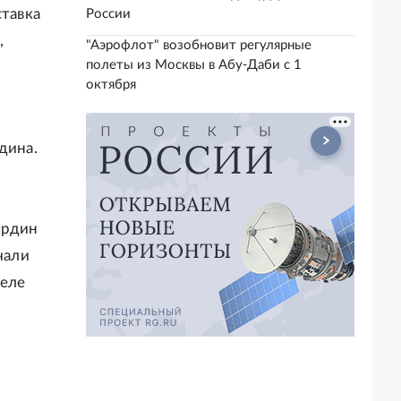
ставка
России
,
"Аэрофлот" возобновит регулярные
полеты из Москвы в Абу-Даби с 1
октября
дина.
ырдин
чали
селе