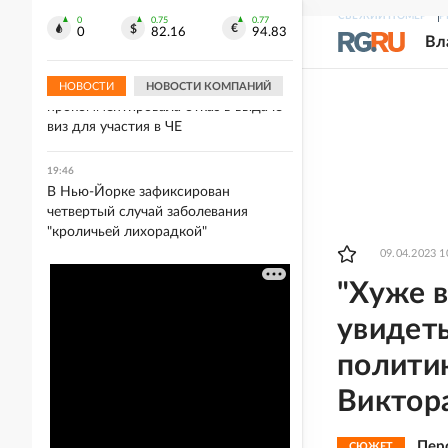
Умер знаменитый музыкальный
СВЕЖИЙ НОМЕР
Р
продюсер Уильям Орбит
0
0.75
0.77
0
82.16
94.83
Вл
19:50
Гимнастка Мельникова
НОВОСТИ
НОВОСТИ КОМПАНИЙ
прокомментировала отказ в выдаче
виз для участия в ЧЕ
19:46
В Нью-Йорке зафиксирован
четвертый случай заболевания
"кроличьей лихорадкой"
09.04.2023 1
"Хуже 
увидеть
полити
Виктор
Пер
СЮЖЕТ