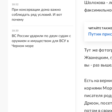
Шолохова - л
18:52
При консервации дома важно
факсимильно
соблюдать ряд условий. И вот
почему
ЧИТАЙТЕ ТАКЖ
18:30
Путин при
ВС России ударили по двум судам с
оружием и имуществом для ВСУ в
Черном море
Тут же фото
Жванецким, г
вы - раз вышел
Есть на верн
корнями Мори
писателя роди
Дрюон, посет
потом в своих