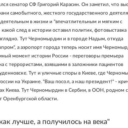
ился сенатор СФ Григорий Карасин. Он заметил, что вы
рани самобытного, жесткого государственного деятеля
деятельным в жизни и "впечатлительным и мягким с
, какой след в истории оставил политик, фотовыставка
аглядно. Тут Черномырдин и в городе Надым, откуда
азпром", а аэропорт города теперь носит имя Черномыр
мный момент истории России - переговоры премьера
 с террористами, взявшими в заложники пациентов
уденновске. Тут и уличные споры в Киеве, где Черном
оссии на Украине. "Ваш посол, а наш президент!" - кри
ах Киева. Тут Черномырдин в Сербии, в ООН, родном 
г Оренбургской области.
как лучше, а получилось на века"