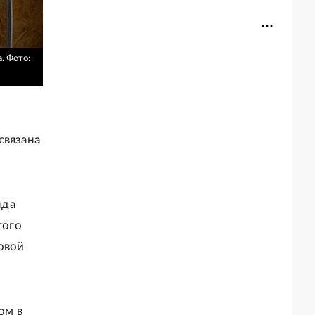
.
Фото:
связана
нда
того
овой
ом в