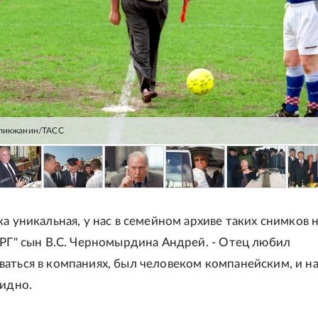
еликжанин/ТАСС
а уникальная, у нас в семейном архиве таких снимков не
"РГ" сын В.С. Черномырдина Андрей. - Отец любил
аться в компаниях, был человеком компанейским, и н
видно.