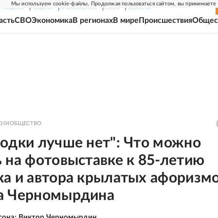
Мы используем cookie-файлы. Продолжая пользоваться сайтом, вы принимаете
Г-НЕДЕЛЯ
РОДИНА
ПРИЛОЖЕНИЯ
СОЮЗ
НОВОСТИ
асть
СВО
Экономика
В регионах
В мире
Происшествия
Общес
0:04
ОБЩЕСТВО
водки лучше нет": Что можно
 на фотовыставке к 85-летию
ка и автора крылатых афоризм
а Черномырдина
сона: Виктор Черномырдин