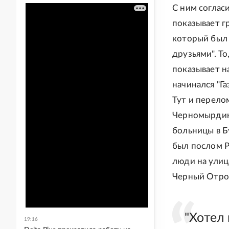
С ним соглас
показывает г
который был 
друзьями". То
показывает н
начинался "Г
Тут и перело
Черномырдина
больницы в Б
был послом Р
люди на улиц
Черный Отро
"Хотел 
19:16