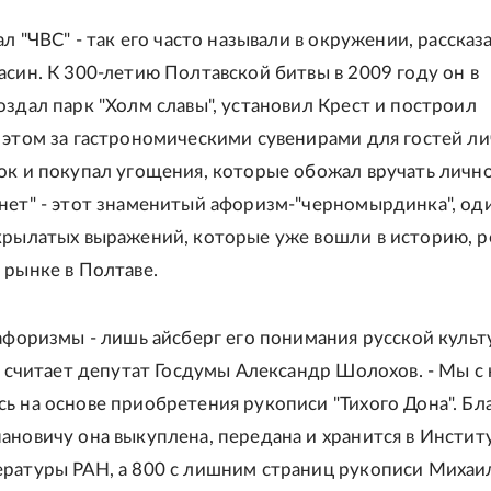
ал "ЧВС" - так его часто называли в окружении, рассказ
асин. К 300-летию Полтавской битвы в 2009 году он в
оздал парк "Холм славы", установил Крест и построил
 этом за гастрономическими сувенирами для гостей л
ок и покупал угощения, которые обожал вручать лично
нет" - этот знаменитый афоризм-"черномырдинка", од
крылатых выражений, которые уже вошли в историю, 
 рынке в Полтаве.
 афоризмы - лишь айсберг его понимания русской культ
 - считает депутат Госдумы Александр Шолохов. - Мы с
ь на основе приобретения рукописи "Тихого Дона". Бл
ановичу она выкуплена, передана и хранится в Инстит
ратуры РАН, а 800 с лишним страниц рукописи Михаи