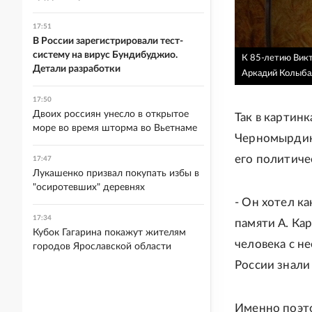
17:51
В России зарегистрировали тест-
систему на вирус Бундибуджио.
К 85-летию Викт
Детали разработки
Аркадий Колыба
17:50
Двоих россиян унесло в открытое
Так в картинк
море во время шторма во Вьетнаме
Черномырдин,
его политичес
17:47
Лукашенко призвал покупать избы в
"осиротевших" деревнях
- Он хотел ка
17:34
памяти А. Ка
Кубок Гагарина покажут жителям
человека с н
городов Ярославской области
России знали
Именно поэто