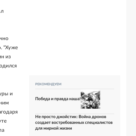
ал
ично
. "Хуже
ин из
родился
РЕКОМЕНДУЕМ
уры и
Победа и правда наша!
 ним
агодаря
Не просто джойстик: Война дронов
уте
создает востребованных специалистов
для мирной жизни
ла