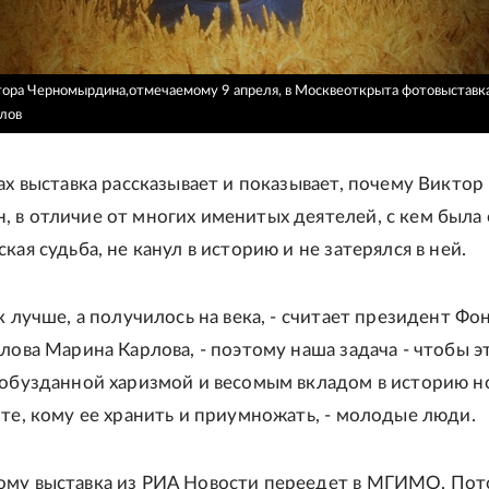
ора Черномырдина,отмечаемому 9 апреля, в Москвеоткрыта фотовыставка
лов
ах выставка рассказывает и показывает, почему Виктор
 в отличие от многих именитых деятелей, с кем была 
кая судьба, не канул в историю и не затерялся в ней.
к лучше, а получилось на века, - считает президент Фо
рлова Марина Карлова, - поэтому наша задача - чтобы э
еобузданной харизмой и весомым вкладом в историю н
 те, кому ее хранить и приумножать, - молодые люди.
му выставка из РИА Новости переедет в МГИМО. Пот