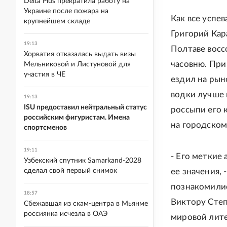
Delta Plus прекратила работу на
Украине после пожара на
Как все успев
крупнейшем складе
Григорий Кар
19:13
Полтаве восс
Хорватия отказалась выдать визы
часовню. При
Мельниковой и Листуновой для
участия в ЧЕ
ездил на рын
водки лучше 
19:13
ISU предоставил нейтральный статус
россыпи его 
российским фигуристам. Имена
на городском
спортсменов
19:11
- Его меткие
Узбекский спутник Samarkand-2028
сделал свой первый снимок
ее значения,
познакомилис
18:57
Виктору Степ
Сбежавшая из скам-центра в Мьянме
россиянка исчезла в ОАЭ
мировой лите