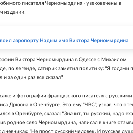
юбимого писателя Черномырдина - увековечены в
м издании.
Е
своил аэропорту Надым имя Виктора Черномырдина
графии Виктора Черномырдина в Одессе с Михаилом
де, по легенде, сатирик заметил политику: "Я годами п
 и за один раз все сказал".
исаже и фотографии французского писателя с русскими
са Дрюона в Оренбурге. Это ему "ЧВС", узнав, что оте
лся в Оренбурге, сказал: "Значит, ты русский, надо еха
ив родное село Черномырдина, написал в книге отзыво
 дневниках: "Не прост русский человек. И русская душ