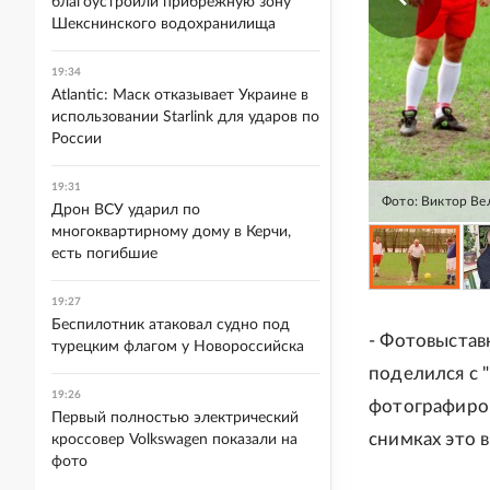
благоустроили прибрежную зону
Шекснинского водохранилища
19:34
Atlantic: Маск отказывает Украине в
использовании Starlink для ударов по
России
19:31
Фото: Виктор В
Дрон ВСУ ударил по
многоквартирному дому в Керчи,
есть погибшие
19:27
Беспилотник атаковал судно под
- Фотовыставк
турецким флагом у Новороссийска
поделился с 
19:26
фотографиров
Первый полностью электрический
снимках это 
кроссовер Volkswagen показали на
фото