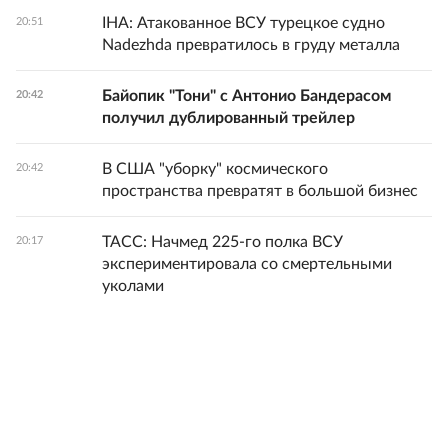
IHA: Атакованное ВСУ турецкое судно
20:51
Nadezhda превратилось в груду металла
Байопик "Тони" с Антонио Бандерасом
20:42
получил дублированный трейлер
В США "уборку" космического
20:42
пространства превратят в большой бизнес
ТАСС: Начмед 225-го полка ВСУ
20:17
экспериментировала со смертельными
уколами