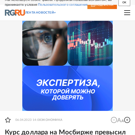
OK
принимаете условия
Пользовательского соглашения
СВЕЖИЙ НОМЕР
ПОДПИСКА
ЛЕНТА НОВОСТЕЙ
06.04.2023 14:08
ЭКОНОМИКА
Курс доллара на Мосбирже превысил