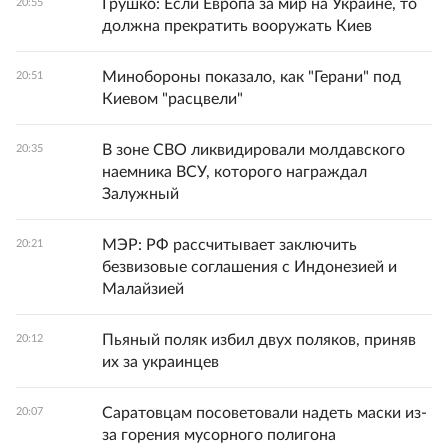
Грушко: Если Европа за мир на Украине, то
20:55
должна прекратить вооружать Киев
Минобороны показало, как "Герани" под
20:51
Киевом "расцвели"
В зоне СВО ликвидировали молдавского
20:35
наемника ВСУ, которого награждал
Залужный
МЭР: РФ рассчитывает заключить
20:21
безвизовые соглашения с Индонезией и
Малайзией
Пьяный поляк избил двух поляков, приняв
20:12
их за украинцев
Саратовцам посоветовали надеть маски из-
20:07
за горения мусорного полигона