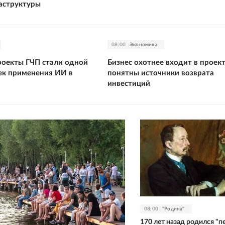
аструктуры
08:00
Экономика
роекты ГЧП стали одной
Бизнес охотнее входит в проект
чек применения ИИ в
понятны источники возврата
инвестиций
08:00
"Родина"
170 лет назад родился "п