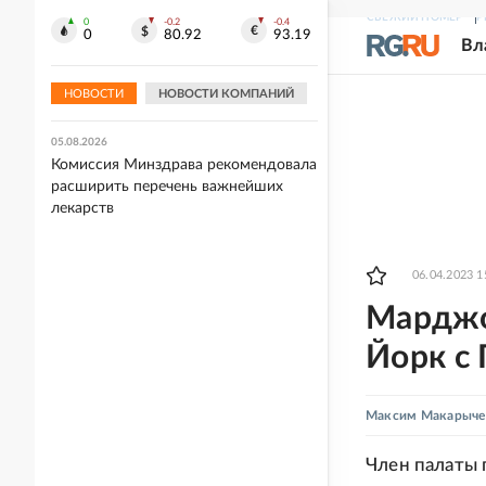
СВЕЖИЙ НОМЕР
Р
0
-0.2
-0.4
05.08.2026
0
80.92
93.19
Вл
Захарова прокомментировала слова
Макрона после ударов ВС РФ по
Киеву
НОВОСТИ
НОВОСТИ КОМПАНИЙ
05.08.2026
Комиссия Минздрава рекомендовала
расширить перечень важнейших
лекарств
06.04.2023 1
Марджо
Йорк с 
Максим Макарыче
Член палаты