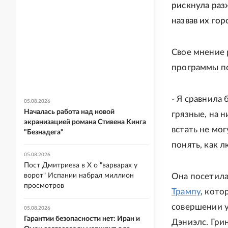
рискнула раз
назвав их го
Свое мнение 
программы по
- Я сравнила 
05.08.2026
Началась работа над новой
грязные, на 
экранизацией романа Стивена Кинга
встать не мог
"Безнадега"
понять, как л
05.08.2026
Пост Дмитриева в X о "варварах у
ворот" Испании набрал миллион
Она посетила
просмотров
Трампу
, кот
совершении у
05.08.2026
Гарантии безопасности нет: Иран и
Дэниэлс. Гри