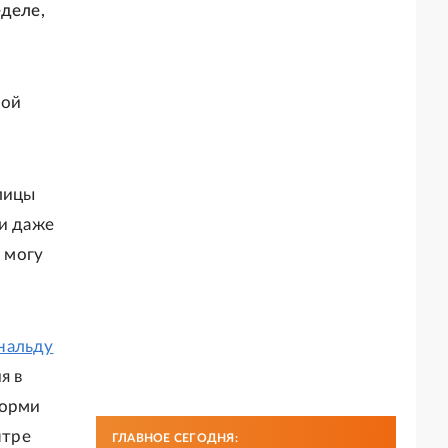
еделе,
кой
Улицы
ни даже
е могу
нальду
я в
торми
нтре
ГЛАВНОЕ СЕГОДНЯ: