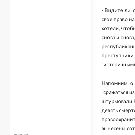
- Видите ли, 
свое право н
хотели, чтоб
снова и снова
республиканц
преступники,
"истеричным
Напомним, 6 
"сражаться из
штурмовали К
девять смерт
правоохранит
вынесены сот