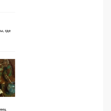
ы, где
евец