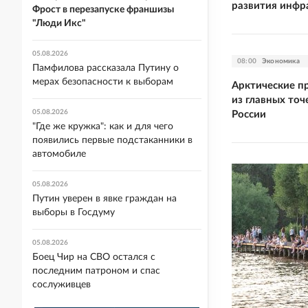
развития инфр
Фрост в перезапуске франшизы
"Люди Икс"
05.08.2026
08:00
Экономика
Памфилова рассказала Путину о
мерах безопасности к выборам
Арктические п
из главных то
05.08.2026
России
"Где же кружка": как и для чего
появились первые подстаканники в
автомобиле
05.08.2026
Путин уверен в явке граждан на
выборы в Госдуму
05.08.2026
Боец Чир на СВО остался с
последним патроном и спас
сослуживцев