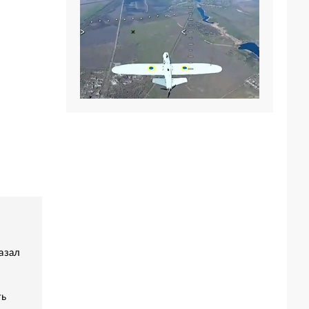
азал
ть