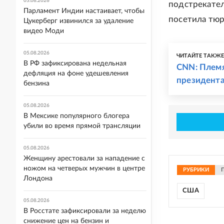
05.08.2026
подстрекател
Парламент Индии настаивает, чтобы
посетила тюр
Цукерберг извинился за удаление
видео Моди
05.08.2026
ЧИТАЙТЕ ТАКЖ
В РФ зафиксирована недельная
CNN: Племя
дефляция на фоне удешевления
президент
бензина
05.08.2026
В Мексике популярного блогера
убили во время прямой трансляции
05.08.2026
Женщину арестовали за нападение с
ножом на четверых мужчин в центре
РУБРИКИ
Лондона
США
05.08.2026
В Росстате зафиксировали за неделю
снижение цен на бензин и