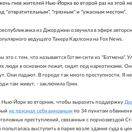
жечь гнев жителей Нью-Йорка во второй раз на этой н
род "отвратительным", "грязным" и "ужасным местом".
республиканка из Джорджии озвучила в эфире авторс
пулярного ведущего Такера Карлсона на Fox News.
бы это с тем, что называется Готэм-сити из "Бэтмена". 
них люди в основном лежат, сидят под наркотиками. О
ут. Они падают. В городе так много преступности. Я н
юди там живут, - заключила Грин.
 Нью-Йорк во вторник, чтобы выразить поддержку
До
орый
не признал себя виновным
по 34 пунктам обвинени
головных преступлений, связанных с порнозвездой С
н попыталась выступить в парке возле здания суда в це