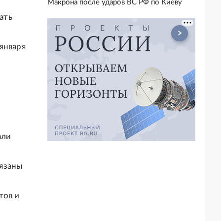
Макрона после ударов ВС РФ по Киеву
ать
января
али
,
язаны
тов и