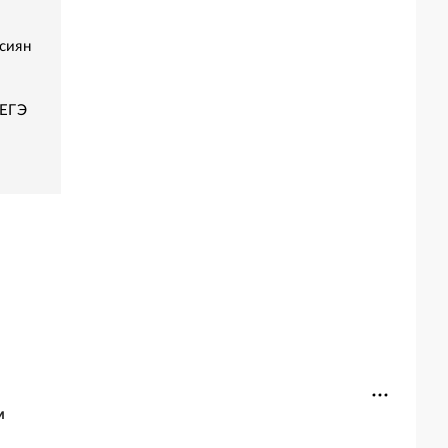
сиян
 ЕГЭ
м