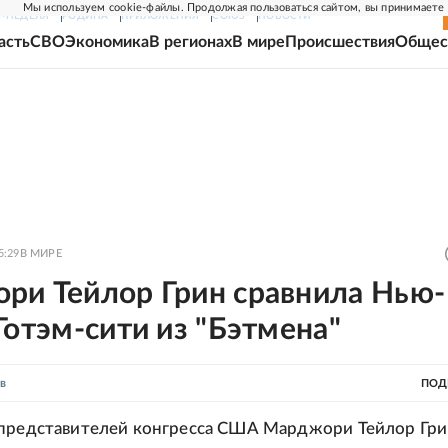
Мы используем cookie-файлы. Продолжая пользоваться сайтом, вы принимаете
Г-НЕДЕЛЯ
РОДИНА
ПРИЛОЖЕНИЯ
СОЮЗ
НОВОСТИ
асть
СВО
Экономика
В регионах
В мире
Происшествия
Общес
5:29
В МИРЕ
ри Тейлор Грин сравнила Нью-
Готэм-сити из "Бэтмена"
в
ПОД
 представителей конгресса США Марджори Тейлор Гр