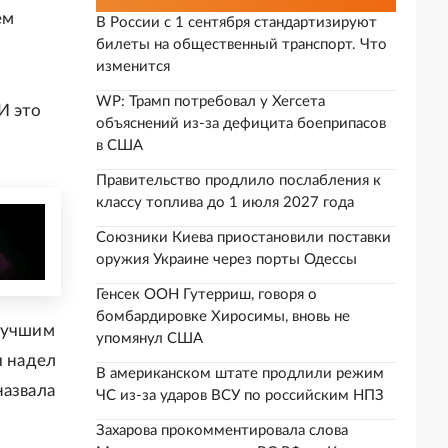
ем
В России с 1 сентября стандартизируют
билеты на общественный транспорт. Что
изменится
WP: Трамп потребовал у Хегсета
 И это
объяснений из-за дефицита боеприпасов
в США
Правительство продлило послабления к
классу топлива до 1 июля 2027 года
Союзники Киева приостановили поставки
оружия Украине через порты Одессы
Генсек ООН Гутерриш, говоря о
бомбардировке Хиросимы, вновь не
илучшим
упомянул США
и надел
В американском штате продлили режим
назвала
ЧС из-за ударов ВСУ по российским НПЗ
Захарова прокомментировала слова