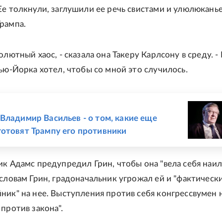
Ее толкнули, заглушили ее речь свистами и улюлюкань
рампа.
олютный хаос, - сказала она Такеру Карлсону в среду. -
Нью-Йорка хотел, чтобы со мной это случилось.
Е
Владимир Васильев - о том, какие еще
отовят Трампу его противники
ик Адамс предупредил Грин, чтобы она "вела себя на
 словам Грин, градоначальник угрожал ей и "фактическ
ник" на нее. Выступления против себя конгрессвумен 
против закона".