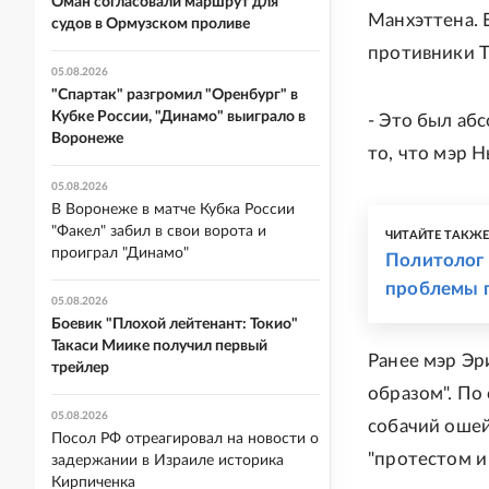
Оман согласовали маршрут для
Манхэттена. 
судов в Ормузском проливе
противники Т
05.08.2026
"Спартак" разгромил "Оренбург" в
Кубке России, "Динамо" выиграло в
- Это был абс
Воронеже
то, что мэр 
05.08.2026
В Воронеже в матче Кубка России
"Факел" забил в свои ворота и
ЧИТАЙТЕ ТАКЖ
проиграл "Динамо"
Политолог 
проблемы г
05.08.2026
Боевик "Плохой лейтенант: Токио"
Такаси Миике получил первый
Ранее мэр Эр
трейлер
образом". По
05.08.2026
собачий ошей
Посол РФ отреагировал на новости о
"протестом и 
задержании в Израиле историка
Кирпиченка