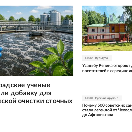
14:32
Культура
Усадьбу Репина откроют 
посетителей в середине а
радские ученые
али добавку для
14:30
Русское оружие
еской очистки сточных
Почему 500 советских са
стали легендой от Чехос
до Афганистана