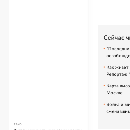
Сейчас 
"Последний
освобожде
Как живет 
Репортаж 
Карта высо
Москве
Война и ми
сменившим
12:40