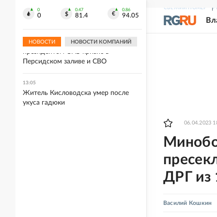
Полиция раскрыла мошенническую
СВЕЖИЙ НОМЕР
Р
схему хищений на Юге России
0
0.47
0.86
0
81.4
94.05
Вл
13:11
Путин обсудил по телефону с
НОВОСТИ
НОВОСТИ КОМПАНИЙ
президентом ОАЭ кризис в
Персидском заливе и СВО
13:05
Житель Кисловодска умер после
укуса гадюки
06.04.2023 1
Минобо
пресек
ДРГ из 
Василий Кошкин