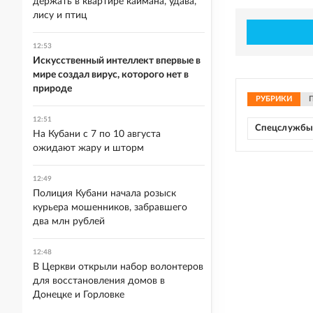
держать в квартире каймана, удава,
лису и птиц
12:53
Искусственный интеллект впервые в
мире создал вирус, которого нет в
природе
РУБРИКИ
12:51
Спецслужб
На Кубани с 7 по 10 августа
ожидают жару и шторм
12:49
Полиция Кубани начала розыск
курьера мошенников, забравшего
два млн рублей
12:48
В Церкви открыли набор волонтеров
для восстановления домов в
Донецке и Горловке