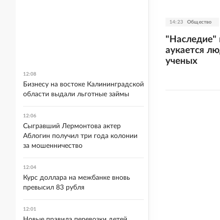
14:23
Общество
"Наследие" 
аукается л
ученых
12:08
Бизнесу на востоке Калининградской
области выдали льготные займы
12:06
Сыгравший Лермонтова актер
Аблогин получил три года колонии
за мошенничество
12:04
Курс доллара на межбанке вновь
превысил 83 рубля
12:01
Новые правила перевозки детей