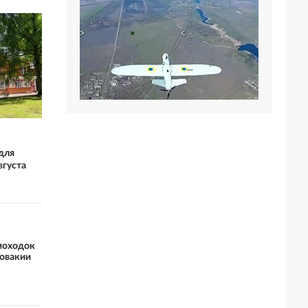
для
вгуста
моходок
ловакии