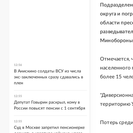
Подразделени
округа и пог
области прес
разведывател
Минобороны
Отмечается, 
12:56
населенного 
В Анискино солдаты ВСУ из числа
более 15 чел
экс-заключенных сразу сдавались в
плен
"Диверсионна
12:55
Депутат Говырин раскрыл, кому в
территорию У
России повысят пенсии с 1 сентября
12:55
Потерь среди
Суд в Москве запретил пенсионерке