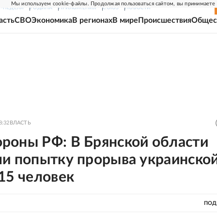
Мы используем cookie-файлы. Продолжая пользоваться сайтом, вы принимаете
Г-НЕДЕЛЯ
РОДИНА
ПРИЛОЖЕНИЯ
СОЮЗ
НОВОСТИ
асть
СВО
Экономика
В регионах
В мире
Происшествия
Общес
8:32
ВЛАСТЬ
роны РФ: В Брянской области
ли попытку прорыва украинско
15 человек
ПОД