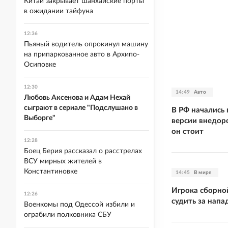
Китай закрывает шанхайские порты
в ожидании тайфуна
12:36
Пьяный водитель опрокинул машину
на припаркованное авто в Архипо-
Осиповке
12:30
14:49
Авто
Любовь Аксенова и Адам Нехай
сыграют в сериале "Подслушано в
В РФ начались
Выборге"
версии внедоро
он стоит
12:28
Боец Берия рассказал о расстрелах
ВСУ мирных жителей в
Константиновке
14:45
В мире
Игрока сборно
12:26
судить за нап
Военкомы под Одессой избили и
ограбили полковника СБУ