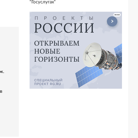
"Госуслугах"
ж.
в