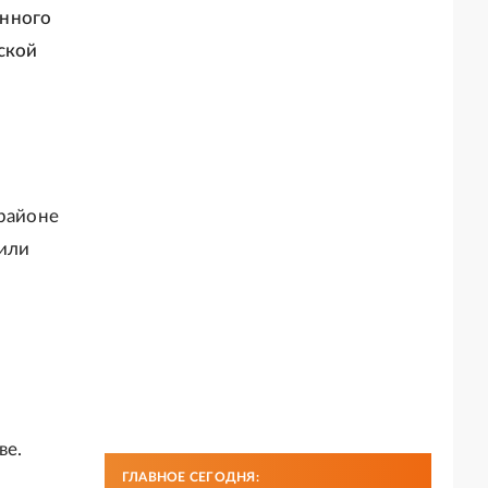
енного
ской
 районе
дили
ве.
ГЛАВНОЕ СЕГОДНЯ: