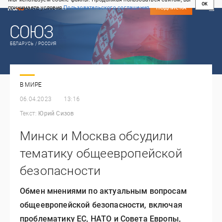
OK
принимаете условия
Пользовательского соглашения
СВЕЖИЙ НОМЕР
ПОДПИСКА
БЕЛАРУСЬ / РОССИЯ
В МИРЕ
06.04.2023
13:16
Текст:
Юрий Сизов
Минск и Москва обсудили
тематику общеевропейской
безопасности
Обмен мнениями по актуальным вопросам
общеевропейской безопасности, включая
проблематику ЕС, НАТО и Совета Европы,