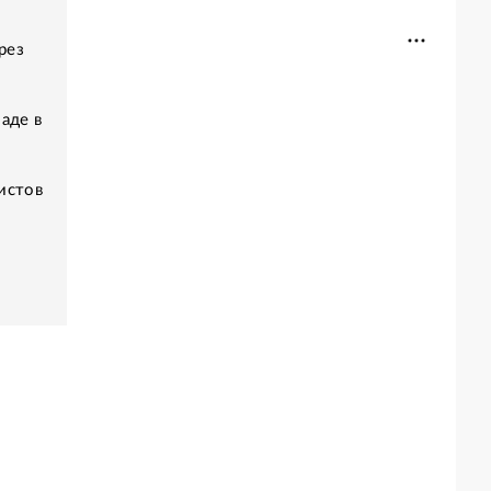
рез
аде в
истов