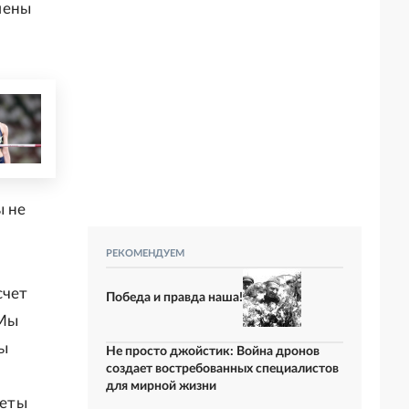
мены
ы не
РЕКОМЕНДУЕМ
счет
Победа и правда наша!
 Мы
мы
Не просто джойстик: Война дронов
создает востребованных специалистов
для мирной жизни
леты