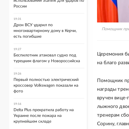
использовании Starlink для ударов по
России
19:31
Дрон ВСУ ударил по
Помощник пре
многоквартирному дому в Керчи,
есть погибшие
19:27
Церемония б
Беспилотник атаковал судно под
турецким флагом у Новороссийска
на благо разв
19:26
Первый полностью электрический
Помощник пр
кроссовер Volkswagen показали на
награды трен
фото
вручен вице-
19:16
лыжного двое
Delta Plus прекратила работу на
тренерам сб
Украине после пожара на
крупнейшем складе
Сорину, глав