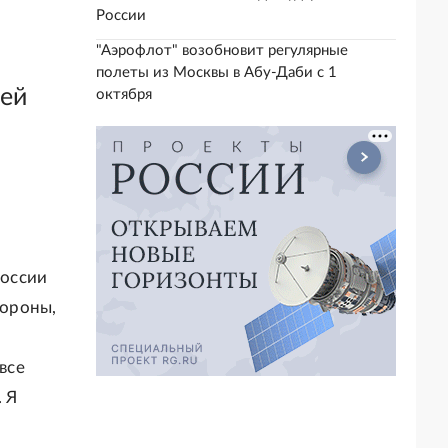
России
"Аэрофлот" возобновит регулярные
полеты из Москвы в Абу-Даби с 1
ией
октября
и
России
тороны,
все
. Я