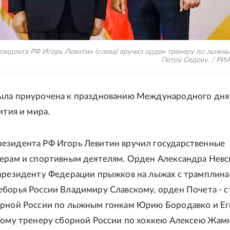
зидента РФ Игорь Левитин (слева) вручил орден тренеру по лыжн
Петру Седову. / РИ
ыла приурочена к празднованию Международного дня
ития и мира.
езидента РФ Игорь Левитин вручил государственные
ерам и спортивным деятелям. Орден Александра Невс
президенту Федерации прыжков на лыжах с трамплина
борья России Владимиру Славскому, орден Почета - 
орной России по лыжным гонкам Юрию Бородавко и Ег
ному тренеру сборной России по хоккею Алексею Жамн