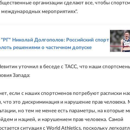
бщественные организации сделают все, чтобы спортс
в международных мероприятиях".
Е
"РГ" Николай Долгополов: Российский спорт
олоть решениями о частичном допуске
Левитин уточнил в беседе с ТАСС, что наши спортсмен
ловия Запада:
нет, если с наших спортсменов потребуют расписки на
, что это дискриминация и нарушение прав человека.
ьтации, но тем не менее есть параметры, на которые 
ойдем и нацией, и нарушением прав человека. Самой
тается ситуация с World Athletics, поскольку легкоат