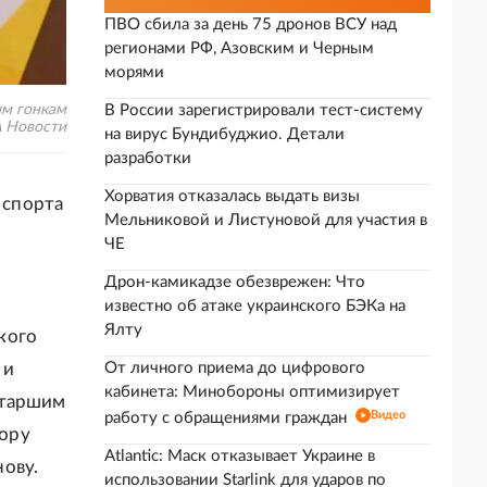
ПВО сбила за день 75 дронов ВСУ над
регионами РФ, Азовским и Черным
морями
ым гонкам
В России зарегистрировали тест-систему
А Новости
на вирус Бундибуджио. Детали
разработки
Хорватия отказалась выдать визы
 спорта
Мельниковой и Листуновой для участия в
ЧЕ
Дрон-камикадзе обезврежен: Что
известно об атаке украинского БЭКа на
Ялту
кого
 и
От личного приема до цифрового
кабинета: Минобороны оптимизирует
старшим
Видео
работу с обращениями граждан
ору
Atlantic: Маск отказывает Украине в
ову.
использовании Starlink для ударов по