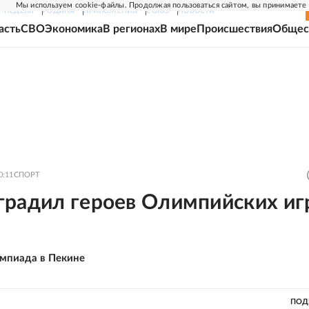
Мы используем cookie-файлы. Продолжая пользоваться сайтом, вы принимаете
Г-НЕДЕЛЯ
РОДИНА
ПРИЛОЖЕНИЯ
СОЮЗ
НОВОСТИ
асть
СВО
Экономика
В регионах
В мире
Происшествия
Общес
0:11
СПОРТ
градил героев Олимпийских иг
мпиада в Пекине
ПОД