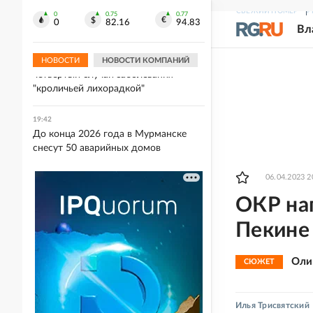
прокомментировала отказ в выдаче
СВЕЖИЙ НОМЕР
Р
виз для участия в ЧЕ
0
0.75
0.77
0
82.16
94.83
Вл
19:46
В Нью-Йорке зафиксирован
НОВОСТИ
НОВОСТИ КОМПАНИЙ
четвертый случай заболевания
"кроличьей лихорадкой"
19:42
До конца 2026 года в Мурманске
снесут 50 аварийных домов
06.04.2023 2
ОКР на
Пекине
Оли
СЮЖЕТ
Илья Трисвятский