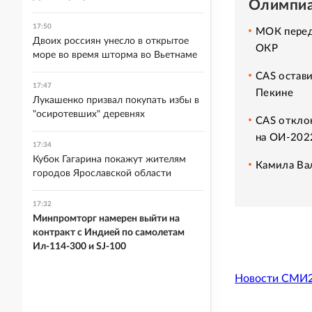
Олимпиа
17:50
МОК перед
Двоих россиян унесло в открытое
ОКР
море во время шторма во Вьетнаме
CAS остав
17:47
Пекине
Лукашенко призвал покупать избы в
"осиротевших" деревнях
CAS откло
на ОИ-202
17:34
Кубок Гагарина покажут жителям
Камила Вал
городов Ярославской области
17:32
Минпромторг намерен выйти на
контракт с Индией по самолетам
Ил-114-300 и SJ-100
Новости СМИ