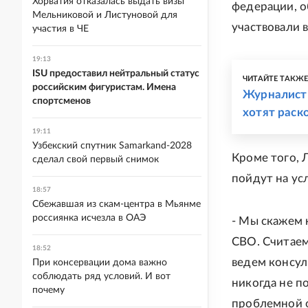
Хорватия отказалась выдать визы
федерации, о
Мельниковой и Листуновой для
участвовали 
участия в ЧЕ
19:13
ISU предоставил нейтральный статус
ЧИТАЙТЕ ТАКЖ
российским фигуристам. Имена
Журналист 
спортсменов
хотят раск
19:11
Узбекский спутник Samarkand-2028
Кроме того, 
сделал свой первый снимок
пойдут на ус
18:57
Сбежавшая из скам-центра в Мьянме
россиянка исчезла в ОАЭ
- Мы скажем 
СВО. Считаем
18:52
ведем консул
При консервации дома важно
соблюдать ряд условий. И вот
никогда не п
почему
проблемной ос