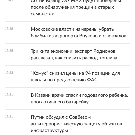
Сотни Boeing 737 MAX будут проверены
13:45
после обнаружения трещин в старых
самолетах
Московские власти намерены убрать
13:38
бомбил из аэропорта Внуково и с вокзалов
Три кита экономии: эксперт Родионов
13:35
рассказал, как снизить расход топлива
"Комус" снизил цены на 94 позиции для
13:33
школы по предложению ФАС
В Казани врачи спасли годовалого ребенка,
13:31
проглотившего батарейку
Путин обсудил с Совбезом
13:31
антитеррористическую защиту объектов
инфраструктуры