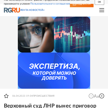
OK
принимаете условия
Пользовательского соглашения
СВЕЖИЙ НОМЕР
ПОДПИСКА
ЛЕНТА НОВОСТЕЙ
06.04.2023 19:04
ПРОИСШЕСТВИЯ
Верховный суд ЛНР вынес приговор