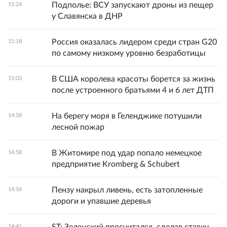
Подполье: ВСУ запускают дроны из пещер
15:24
у Славянска в ДНР
Россия оказалась лидером среди стран G20
15:18
по самому низкому уровню безработицы
В США королева красоты борется за жизнь
15:03
после устроенного братьями 4 и 6 лет ДТП
На берегу моря в Геленджике потушили
14:58
лесной пожар
В Житомире под удар попало немецкое
14:58
предприятие Kromberg & Schubert
Пензу накрыл ливень, есть затопленные
14:56
дороги и упавшие деревья
14:41