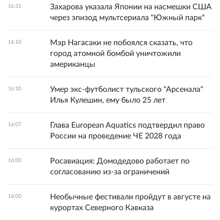
Захарова указала Японии на насмешки США
16:31
через эпизод мультсериала "Южный парк"
Мэр Нагасаки не побоялся сказать, что
16:10
город атомной бомбой уничтожили
американцы
Умер экс-футболист тульского "Арсенала"
16:10
Илья Кулешин, ему было 25 лет
Глава European Aquatics подтвердил право
16:07
России на проведение ЧЕ 2028 года
Росавиация: Домодедово работает по
16:00
согласованию из-за ограничений
Необычные фестивали пройдут в августе на
16:00
курортах Северного Кавказа