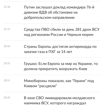
Путин заслушал доклад командира 76-й
21:18
дивизии ВДВ об обстановке на
добропольском направлении
Средства ПВО сбили за день 281 дрон ВСУ
21:12
над регионами России и Черным морем
Страны Европы достигли антирекорда по
20:56
закачке газа в ПХГ за 14 лет
Грушко: Если Европа за мир на Украине, то
20:55
должна прекратить вооружать Киев
Минобороны показало, как "Герани" под
20:51
Киевом "расцвели"
В зоне СВО ликвидировали молдавского
20:35
наемника ВСУ, которого награждал