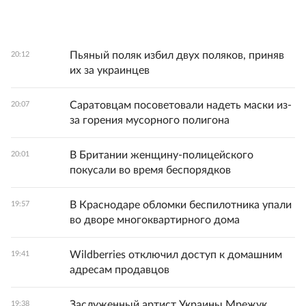
Пьяный поляк избил двух поляков, приняв
20:12
их за украинцев
Саратовцам посоветовали надеть маски из-
20:07
за горения мусорного полигона
В Британии женщину-полицейского
20:01
покусали во время беспорядков
В Краснодаре обломки беспилотника упали
19:57
во дворе многоквартирного дома
Wildberries отключил доступ к домашним
19:41
адресам продавцов
Заслуженный артист Украины Мрежук
19:38