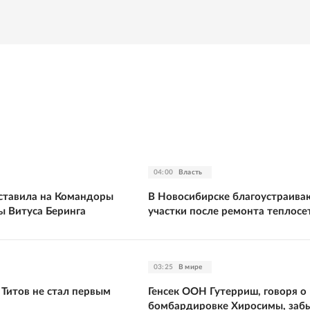
04:00
Власть
оставила на Командоры
В Новосибирске благоустраива
ы Витуса Беринга
участки после ремонта теплосе
03:25
В мире
 Титов не стал первым
Генсек ООН Гутерриш, говоря о
бомбардировке Хиросимы, заб