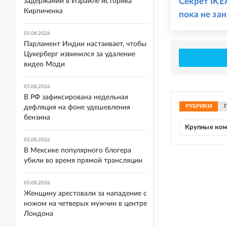
Секрет IKE
задержании в Израиле историка
Кирпиченка
пока не за
05.08.2026
Парламент Индии настаивает, чтобы
Цукерберг извинился за удаление
видео Моди
05.08.2026
В РФ зафиксирована недельная
РУБРИКИ
дефляция на фоне удешевления
бензина
Крупные ко
05.08.2026
В Мексике популярного блогера
убили во время прямой трансляции
05.08.2026
Женщину арестовали за нападение с
ножом на четверых мужчин в центре
Лондона