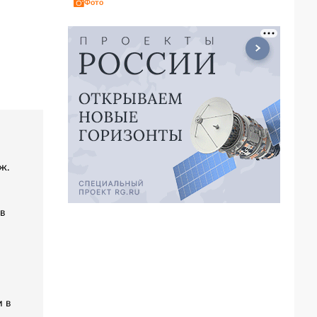
Фото
ж.
в
 в