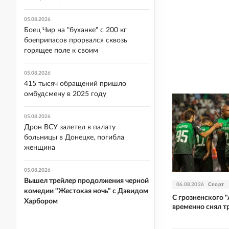
05.08.2026
Боец Чир на "буханке" с 200 кг
боеприпасов прорвался сквозь
горящее поле к своим
05.08.2026
415 тысяч обращений пришло
омбудсмену в 2025 году
05.08.2026
Дрон ВСУ залетел в палату
больницы в Донецке, погибла
женщина
05.08.2026
Вышел трейлер продолжения черной
06.08.2026
Спорт
комедии "Жестокая ночь" с Дэвидом
С грозненского 
Харбором
временно снял т