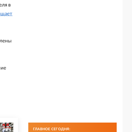
еля в
бщает
влены
ние
ГЛАВНОЕ СЕГОДНЯ: