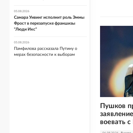
05.08.2026
Самара Уивинг исполнит роль Эммы
Фрост в перезапуске франшизы
"Люди Икс"
05.08.2026
Памфилова рассказала Путину о
мерах безопасности к выборам
Пушков п
заявление
воевать с
06.08.2026
В мире