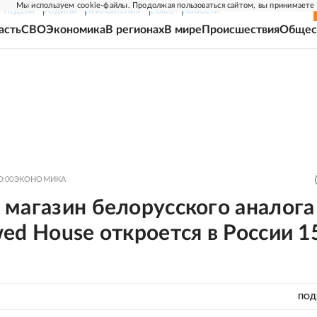
Мы используем cookie-файлы. Продолжая пользоваться сайтом, вы принимаете
Г-НЕДЕЛЯ
РОДИНА
ПРИЛОЖЕНИЯ
СОЮЗ
НОВОСТИ
асть
СВО
Экономика
В регионах
В мире
Происшествия
Общес
0:00
ЭКОНОМИКА
 магазин белорусского аналога
ed House откроется в России 1
ПОД