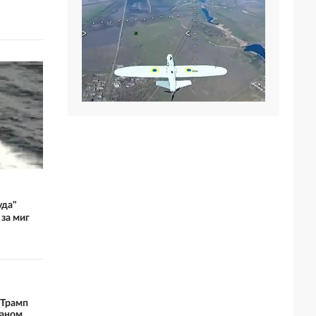
уда"
 за миг
 Трамп
раном