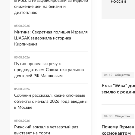
В Росстате зафиксировали за неделю
России
снижение цен на бензин и
дизтопливо
05.08.2026
Митина: Секретная полиция Израиля
ШАБАК задержала историка
Кирпиченка
05.08.2026
Путин провел встречу с
председателем Союза театральных
04:12
Общество
деятелей РФ Машковым
Яхта "Эйва" д
05.08.2026
землю с родин
Собянин рассказал, какие ключевые
объекты с начала 2026 года введены
в Москве
04:00
Общество
05.08.2026
Почему Герман
Рижский вокзал в четвертый раз
космонавтом
выставят на торги