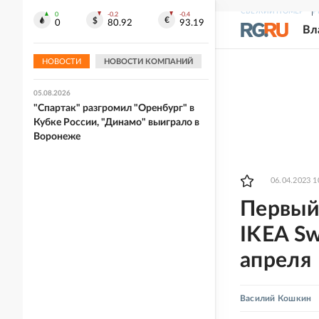
СВЕЖИЙ НОМЕР
Р
0
-0.2
-0.4
05.08.2026
0
80.92
93.19
Вл
Гарантии безопасности нет: Иран и
Оман согласовали маршрут для
судов в Ормузском проливе
НОВОСТИ
НОВОСТИ КОМПАНИЙ
05.08.2026
"Спартак" разгромил "Оренбург" в
Кубке России, "Динамо" выиграло в
Воронеже
06.04.2023 1
Первый
IKEA Sw
апреля
Василий Кошкин