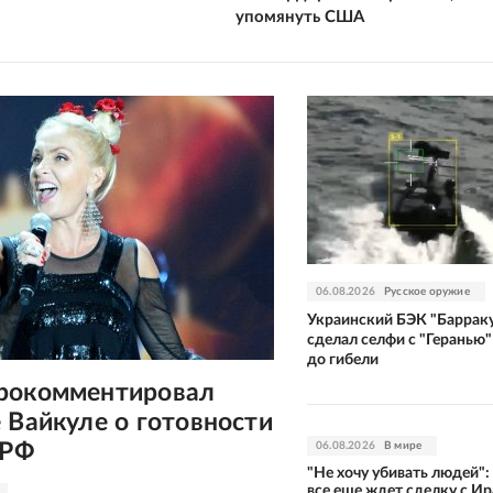
упомянуть США
06.08.2026
Русское оружие
Украинский БЭК "Баррак
сделал селфи с "Геранью"
до гибели
рокомментировал
 Вайкуле о готовности
 РФ
06.08.2026
В мире
"Не хочу убивать людей":
все еще ждет сделку с И