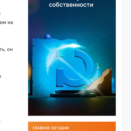
и
ом на
ть, он
о
а
ГЛАВНОЕ СЕГОДНЯ: