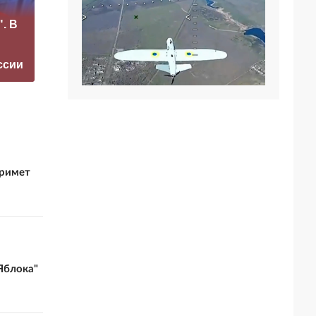
«Это конец всего»:
. В
Захарова
После удара по
прокомментировал
Киеву жители
а фестиваль в
заговорили на
ссии
Юрмале
русском
примет
Яблока"