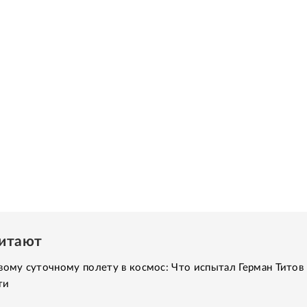
читают
вому суточному полету в космос: Что испытал Герман Титов 
ти