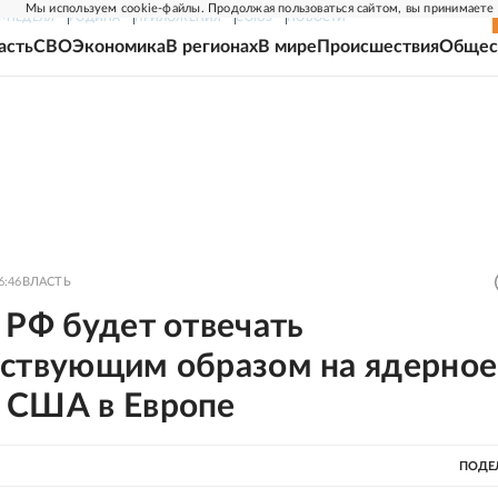
Мы используем cookie-файлы. Продолжая пользоваться сайтом, вы принимаете
Г-НЕДЕЛЯ
РОДИНА
ПРИЛОЖЕНИЯ
СОЮЗ
НОВОСТИ
асть
СВО
Экономика
В регионах
В мире
Происшествия
Общес
6:46
ВЛАСТЬ
 РФ будет отвечать
тствующим образом на ядерное
 США в Европе
ПОДЕ