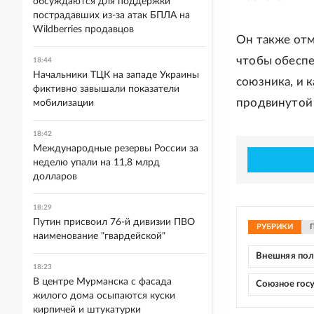
обсуждаются для поддержки
пострадавших из-за атак БПЛА на
Wildberries продавцов
Он также отм
чтобы обеспе
18:44
Начальники ТЦК на западе Украины
союзника, и 
фиктивно завышали показатели
продвинутой
мобилизации
18:42
Международные резервы России за
неделю упали на 11,8 млрд
долларов
18:29
Путин присвоил 76-й дивизии ПВО
РУБРИКИ
наименование "гвардейской"
Внешняя по
18:23
В центре Мурманска с фасада
Союзное гос
жилого дома осыпаются куски
кирпичей и штукатурки