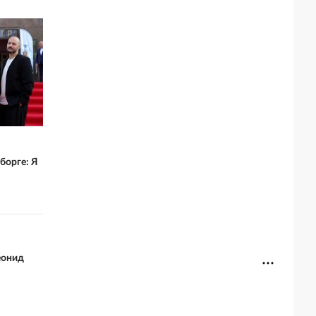
борге: Я
еонид