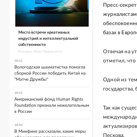
Пресс-секрет
журналистами
обеспокоенн
базах в Европ
Место встречи креативных
индустрий и интеллектуальной
собственности
Отвечая на у
Реклама. https://ipquorum.ru
отметил, что
18:51
Вологодская шахматистка помогла
сборной России победить Китай на
Одной из тем
"Матче Дружбы"
государства, 
18:51
Американский фонд Human Rights
Foundation признали нежелательным
Так как суще
в России
международн
18:44
актуализиров
В Минфине рассказали, какие меры
Пескова.