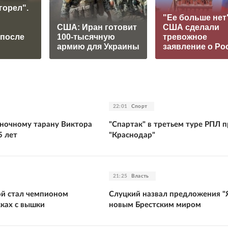
горел".
"Ее больше нет"
США: Иран готовит
США сделали
 после
100-тысячную
тревожное
армию для Украины
заявление о Ро
22:01
Спорт
ночному тарану Виктора
"Спартак" в третьем туре РПЛ 
5 лет
"Краснодар"
21:25
Власть
ой стал чемпионом
Слуцкий назвал предложения "
ках с вышки
новым Брестским миром