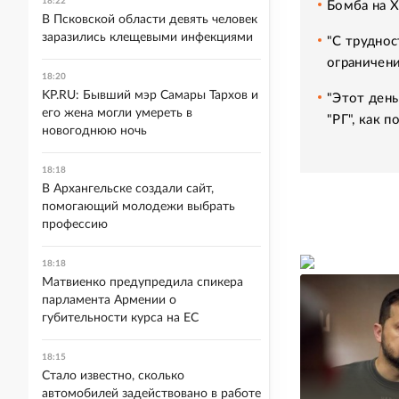
18:22
Бомба на 
В Псковской области девять человек
заразились клещевыми инфекциями
"С труднос
ограничени
18:20
KP.RU: Бывший мэр Самары Тархов и
"Этот день
его жена могли умереть в
"РГ", как 
новогоднюю ночь
18:18
В Архангельске создали сайт,
помогающий молодежи выбрать
профессию
18:18
Матвиенко предупредила спикера
парламента Армении о
губительности курса на ЕС
18:15
Стало известно, сколько
автомобилей задействовано в работе