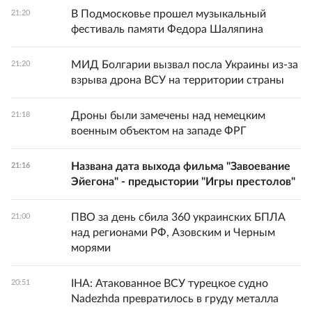
В Подмосковье прошел музыкальный
21:20
фестиваль памяти Федора Шаляпина
МИД Болгарии вызвал посла Украины из-за
21:20
взрыва дрона ВСУ на территории страны
Дроны были замечены над немецким
21:18
военным объектом на западе ФРГ
Названа дата выхода фильма "Завоевание
21:16
Эйегона" - предыстории "Игры престолов"
ПВО за день сбила 360 украинских БПЛА
21:00
над регионами РФ, Азовским и Черным
морями
IHA: Атакованное ВСУ турецкое судно
20:51
Nadezhda превратилось в груду металла