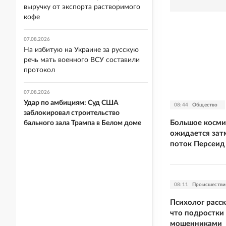
выручку от экспорта растворимого
кофе
07.08.2026
На избитую на Украине за русскую
речь мать военного ВСУ составили
протокол
07.08.2026
Удар по амбициям: Суд США
08:44
Общество
заблокировал строительство
Большое космич
бального зала Трампа в Белом доме
ожидается зат
поток Персеид
08:11
Происшестви
Психолог расск
что подростки 
мошенниками