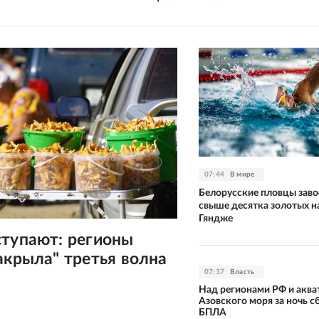
07:44
В мире
Белорусские пловцы заво
свыше десятка золотых н
Гяндже
ступают: регионы
акрыла" третья волна
07:37
Власть
Над регионами РФ и аква
Азовского моря за ночь с
БПЛА