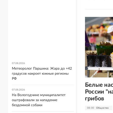
07.08.2026
Метеоролог Паршина: Жара до +42
градусов накроет южные регионы
РФ
Белые на
07.08.2026
России "н
На Вологодчине муниципалитет
грибов
оштрафовали за нападение
бездомной собаки
08:00
Общество