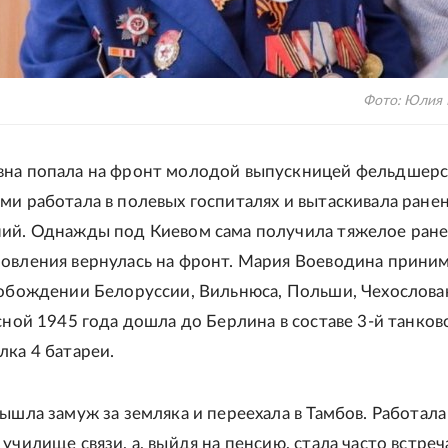
Фото: Юлия 
вна попала на фронт молодой выпускницей фельдшер
ми работала в полевых госпиталях и вытаскивала ранен
ий. Однажды под Киевом сама получила тяжелое ране
овления вернулась на фронт. Мария Воеводина прини
вобождении Белоруссии, Вильнюса, Польши, Чехослова
есной 1945 года дошла до Берлина в составе 3-й танков
лка 4 батареи.
вышла замуж за земляка и переехала в Тамбов. Работала
училище связи, а, выйдя на пенсию, стала часто встреч