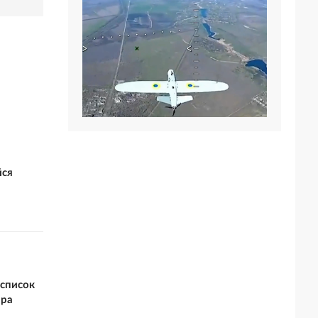
йся
список
ара