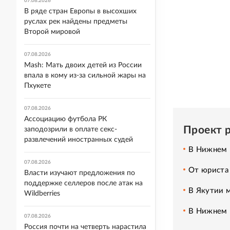
07.08.2026
В ряде стран Европы в высохших
руслах рек найдены предметы
Второй мировой
07.08.2026
Mash: Мать двоих детей из России
впала в кому из-за сильной жары на
Пхукете
07.08.2026
Ассоциацию футбола РК
Проект 
заподозрили в оплате секс-
развлечений иностранных судей
В Нижнем 
07.08.2026
От юриста 
Власти изучают предложения по
поддержке селлеров после атак на
В Якутии м
Wildberries
В Нижнем Н
07.08.2026
Россия почти на четверть нарастила