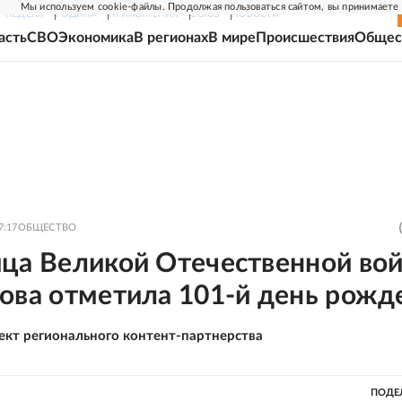
Мы используем cookie-файлы. Продолжая пользоваться сайтом, вы принимаете
Г-НЕДЕЛЯ
РОДИНА
ПРИЛОЖЕНИЯ
СОЮЗ
НОВОСТИ
асть
СВО
Экономика
В регионах
В мире
Происшествия
Общес
7:17
ОБЩЕСТВО
ица Великой Отечественной во
ова отметила 101-й день рожд
ект регионального контент-партнерства
ПОДЕ