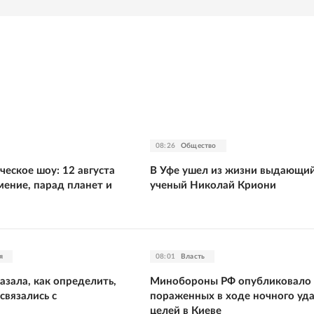
08:26
Общество
еское шоу: 12 августа
В Уфе ушел из жизни выдающи
мение, парад планет и
ученый Николай Криони
я
08:01
Власть
азала, как определить,
Минобороны РФ опубликовало 
связались с
пораженных в ходе ночного уд
целей в Киеве