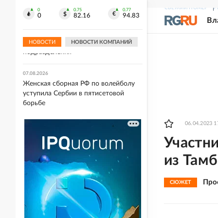
отметку
СВЕЖИЙ НОМЕР
Р
0
0.75
0.77
0
82.16
94.83
Вл
07.08.2026
"УП": Военных скандального полка
ВСУ "Скала" переводят в другие
НОВОСТИ
НОВОСТИ КОМПАНИЙ
подразделения
07.08.2026
Женская сборная РФ по волейболу
уступила Сербии в пятисетовой
борьбе
06.04.2023 1
Участн
из Тамб
Про
СЮЖЕТ