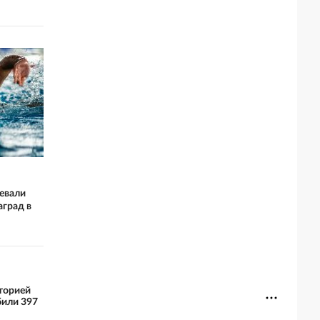
евали
аград в
торией
били 397