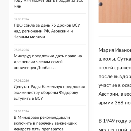
году мяч может быть продан за $10
млн
07.08.2026
ПВО сбила за день 75 дронов ВСУ
над регионами РФ, Азовским и
Черным морями
Мария Ивано
07.08.2026
Минтруд предложил дать право на
школы. Сутка
две пенсии членам семей
полей сражен
ополченцев Донбасса
после выздор
07.08.2026
участие в ос
Депутат Рады Камельчук предложил
экс-министру обороны Федорову
Австрии, а в
вступить в ВСУ
армии 368 по
07.08.2026
В Минздраве рекомендовали
В 1949 году 
включить в перечень важнейших
лекарств пять препаратов
медсестрой в 