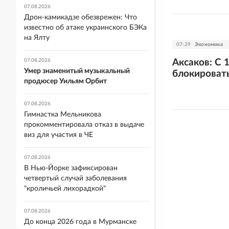
07.08.2026
Дрон-камикадзе обезврежен: Что
известно об атаке украинского БЭКа
на Ялту
07:29
Экономика
Аксаков: С 
07.08.2026
Умер знаменитый музыкальный
блокироват
продюсер Уильям Орбит
07.08.2026
Гимнастка Мельникова
прокомментировала отказ в выдаче
виз для участия в ЧЕ
07.08.2026
В Нью-Йорке зафиксирован
четвертый случай заболевания
"кроличьей лихорадкой"
07.08.2026
До конца 2026 года в Мурманске