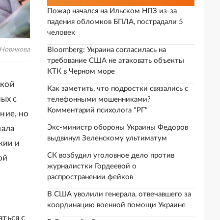
Пожар начался на Ильском НПЗ из-за
падения обломков БПЛА, пострадали 5
человек
Новикова
Bloomberg: Украина согласилась на
требование США не атаковать объекты
КТК в Черном море
ской
Как заметить, что подростки связались с
ых с
телефонными мошенниками?
Комментарий психолога "РГ"
ние, но
Экс-министр обороны Украины Федоров
мала
выдвинул Зеленскому ультиматум
кии и
СК возбудил уголовное дело против
ой
журналистки Гордеевой о
распространении фейков
В США уволили генерала, отвечавшего за
координацию военной помощи Украине
аться с