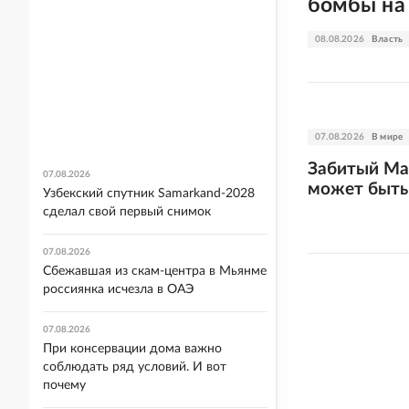
бомбы на
08.08.2026
Власть
07.08.2026
В мире
Забитый Ма
07.08.2026
может быть
Узбекский спутник Samarkand-2028
сделал свой первый снимок
07.08.2026
Сбежавшая из скам-центра в Мьянме
россиянка исчезла в ОАЭ
07.08.2026
При консервации дома важно
соблюдать ряд условий. И вот
почему