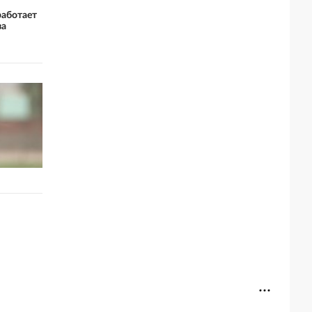
работает
за