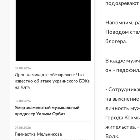
подозревают 
Напомним, р
Поводом стал
блогера.
В кадре мужч
07.08.2026
он - педофил
Дрон-камикадзе обезврежен: Что
известно об атаке украинского БЭКа
на Ялту
- Сотрудника
на выяснение
07.08.2026
Умер знаменитый музыкальный
личность муж
продюсер Уильям Орбит
города Кохм
жительства, 
07.08.2026
Гимнастка Мельникова
Волк.