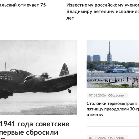
альский отмечает 75-
Известному российскому учено
й
Владимиру Бетелину исполнило
лет
07.08.2026
Общество
Столбики термометров в 
пятницу преодолели 30-
отметку
 1941 года советские
впервые сбросили
07.08.2026
Общество