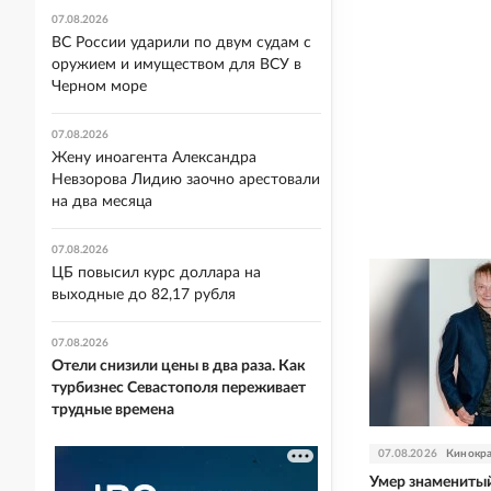
07.08.2026
ВС России ударили по двум судам с
оружием и имуществом для ВСУ в
Черном море
07.08.2026
Жену иноагента Александра
Невзорова Лидию заочно арестовали
на два месяца
07.08.2026
ЦБ повысил курс доллара на
выходные до 82,17 рубля
07.08.2026
Отели снизили цены в два раза. Как
турбизнес Севастополя переживает
трудные времена
07.08.2026
Кинокр
Умер знамениты