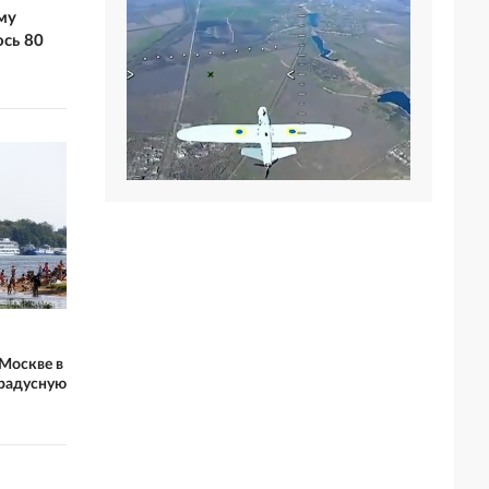
му
сь 80
Москве в
градусную