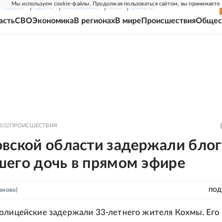
Мы используем cookie-файлы. Продолжая пользоваться сайтом, вы принимаете
Г-НЕДЕЛЯ
РОДИНА
ПРИЛОЖЕНИЯ
СОЮЗ
НОВОСТИ
асть
СВО
Экономика
В регионах
В мире
Происшествия
Общес
8:02
ПРОИСШЕСТВИЯ
вской области задержали блог
шего дочь в прямом эфире
аново)
ПОД
олицейские задержали 33-летнего жителя Кохмы. Его