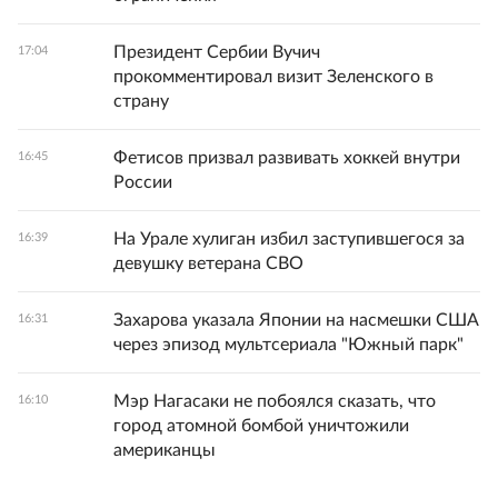
Президент Сербии Вучич
17:04
прокомментировал визит Зеленского в
страну
Фетисов призвал развивать хоккей внутри
16:45
России
На Урале хулиган избил заступившегося за
16:39
девушку ветерана СВО
Захарова указала Японии на насмешки США
16:31
через эпизод мультсериала "Южный парк"
Мэр Нагасаки не побоялся сказать, что
16:10
город атомной бомбой уничтожили
американцы