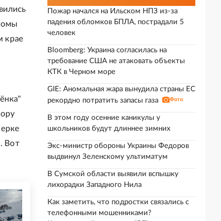
вились
Пожар начался на Ильском НПЗ из-за
падения обломков БПЛА, пострадали 5
Гномы
человек
м крае
Bloomberg: Украина согласилась на
требование США не атаковать объекты
КТК в Черном море
GIE: Аномальная жара вынудила страны ЕС
ёнка"
рекордно потратить запасы газа
Фото
тору
В этом году осенние каникулы у
нерке
школьников будут длиннее зимних
. Вот
Экс-министр обороны Украины Федоров
выдвинул Зеленскому ультиматум
В Сумской области выявили вспышку
лихорадки Западного Нила
Как заметить, что подростки связались с
телефонными мошенниками?