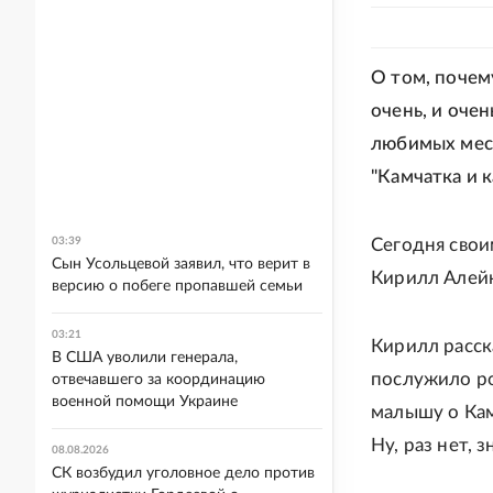
О том, почему
очень, и оче
любимых мест
"Камчатка и к
03:39
Сегодня свои
Сын Усольцевой заявил, что верит в
Кирилл Алей
версию о побеге пропавшей семьи
03:21
Кирилл расск
В США уволили генерала,
послужило ро
отвечавшего за координацию
военной помощи Украине
малышу о Кам
Ну, раз нет, 
08.08.2026
СК возбудил уголовное дело против