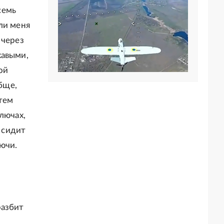
семь
ли меня
 через
жавыми,
ой
обще,
тем
лючах,
м сидит
ючи.
разбит