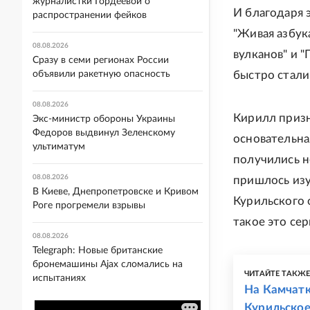
журналистки Гордеевой о
И благодаря 
распространении фейков
"Живая азбук
08.08.2026
вулканов" и "
Сразу в семи регионах России
объявили ракетную опасность
быстро стали
08.08.2026
Кирилл призн
Экс-министр обороны Украины
Федоров выдвинул Зеленскому
основательна
ультиматум
получились н
08.08.2026
пришлось изу
В Киеве, Днепропетровске и Кривом
Курильского 
Роге прогремели взрывы
такое это се
08.08.2026
Telegraph: Новые британские
бронемашины Ajax сломались на
ЧИТАЙТЕ ТАКЖ
испытаниях
На Камчатк
Курильское