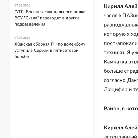
Кирилл Алей
07.08.2026
"УП": Военных скандального полка
часов в ПАЗи
ВСУ "Скала" переводят в другие
подразделения
равнодушным.
которую я хо
07.08.2026
пост-апокал
Женская сборная РФ по волейболу
уступила Сербии в пятисетовой
техники. Я уж
борьбе
Камчатка в п
больше страд
согласно Дант
Люцифер и те
Район, в кото
Кирилл Алей
легендарный 