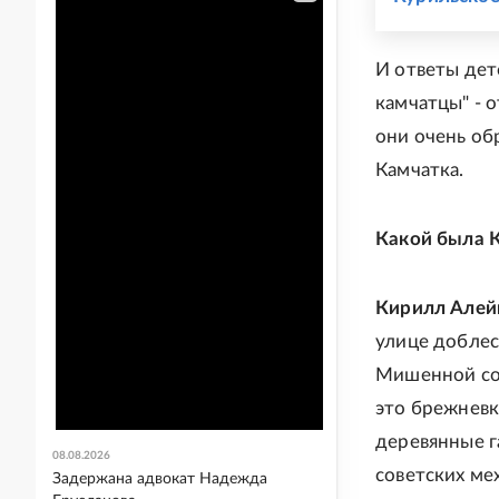
И ответы дет
камчатцы" - 
они очень об
Камчатка.
Какой была К
Кирилл Алей
улице доблес
Мишенной соп
это брежневк
деревянные г
08.08.2026
советских ме
Задержана адвокат Надежда