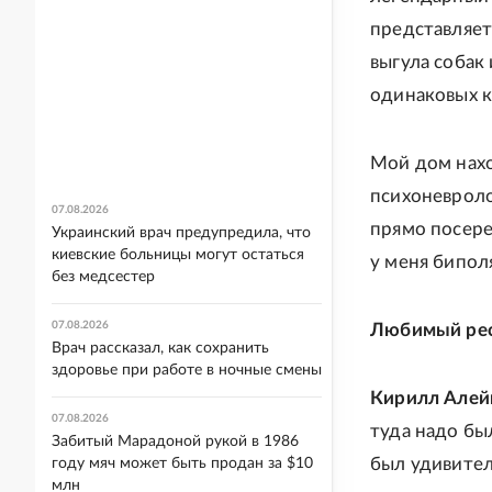
представляет
выгула собак
одинаковых к
Мой дом нахо
психоневроло
07.08.2026
прямо посере
Украинский врач предупредила, что
киевские больницы могут остаться
у меня бипол
без медсестер
07.08.2026
Любимый рес
Врач рассказал, как сохранить
здоровье при работе в ночные смены
Кирилл Алей
07.08.2026
туда надо бы
Забитый Марадоной рукой в 1986
был удивител
году мяч может быть продан за $10
млн