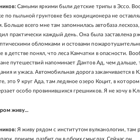
ников:
Самыми яркими были детские трипы в Эссо. Во
ке по пыльной грунтовке без кондиционера не оставля
 Больше всего мне там запомнилась автобаза лесхоза,
дил практически каждый день. Она была заставлена р
иптическими обломками и остовами пожаротушительн
е в детстве понял, что леса Камчатки в опасности. Во
лане путешествий напоминает Дантов Ад, чем дальше, 
ания и ужаса. Автомобильная дорога заканчивается в К
е, это 9 круг Ада, там ледяное озеро Коцит, в которо
рзает особо провинившихся грешников. Я не хочу в Кл
ром живу...
ников:
Я живу рядом с институтом вулканологии, там 
парк, причем, разбит он в обоих смыслах. Сейчас он