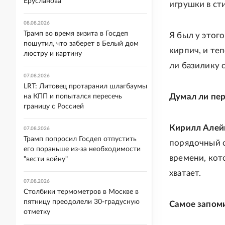
Ерусланова
игрушки в ст
08.08.2026
Трамп во время визита в Госдеп
Я был у этог
пошутил, что заберет в Белый дом
кирпич, и теп
люстру и картину
ли базилику 
07.08.2026
LRT: Литовец протаранил шлагбаумы
Думал ли пер
на КПП и попытался пересечь
границу с Россией
Кирилл Алей
07.08.2026
Трамп попросил Госдеп отпустить
порядочный о
его пораньше из-за необходимости
времени, кот
"вести войну"
хватает.
07.08.2026
Столбики термометров в Москве в
пятницу преодолели 30-градусную
Самое запом
отметку