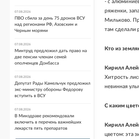
- с алюминие
ряженки, зап
07.08.2026
ПВО сбила за день 75 дронов ВСУ
Мильково. Пр
над регионами РФ, Азовским и
там сделали р
Черным морями
07.08.2026
Кто из земля
Минтруд предложил дать право на
две пенсии членам семей
ополченцев Донбасса
Кирилл Алей
Хитрость лис
07.08.2026
Депутат Рады Камельчук предложил
невинная улы
экс-министру обороны Федорову
вступить в ВСУ
С каким цвет
07.08.2026
В Минздраве рекомендовали
включить в перечень важнейших
Кирилл Алей
лекарств пять препаратов
цветом: эта 