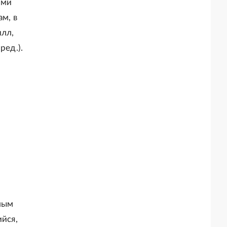
ыми
м, в
илл,
ред.).
лым
ийся,