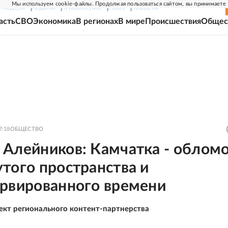
Мы используем cookie-файлы. Продолжая пользоваться сайтом, вы принимаете
Г-НЕДЕЛЯ
РОДИНА
ПРИЛОЖЕНИЯ
СОЮЗ
НОВОСТИ
асть
СВО
Экономика
В регионах
В мире
Происшествия
Общес
7:18
ОБЩЕСТВО
 Алейников: Камчатка - облом
того пространства и
ервированного времени
ект регионального контент-партнерства