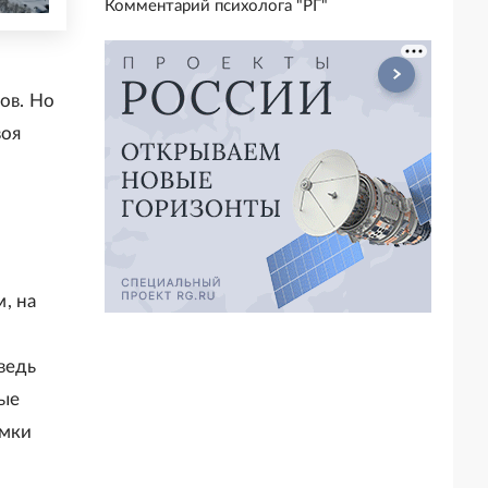
Комментарий психолога "РГ"
ов. Но
воя
, на
ведь
ые
омки