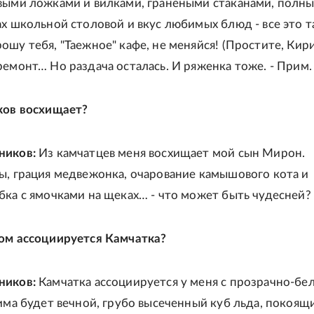
выми ложками и вилками, гранеными стаканами, полн
ах школьной столовой и вкус любимых блюд - все это та
ошу тебя, "Таежное" кафе, не меняйся! (Простите, Кир
емонт… Но раздача осталась. И ряженка тоже. - Прим. 
ков восхищает?
ников:
Из камчатцев меня восхищает мой сын Мирон.
ы, грация медвежонка, очарование камышового кота и
бка с ямочками на щеках… - что может быть чудесней?
ом ассоциируется Камчатка?
ников:
Камчатка ассоциируется у меня с прозрачно-бе
зима будет вечной, грубо высеченный куб льда, покоящ