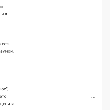
ля
 и в
 есть
азумом,
ое",
 это
бщепита