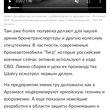
Шойгу проверил ход выполнения гособоронзаказа на предприятии
Источник:
ОПК "Арзамасский машиностроительный завод" в Нижегородской
МО РФ
области
Там уже более полувека делают для нашей
армии бронетранспортеры и другую колесную
спецтехнику. В частности, современные
бронеавтомобили "Тигр", которые российские
военные сейчас активно используют в ходе
СВО. Линию сборки и цеха их производства
Шойгу осмотрел первым делом.
На предприятии министру доложили, как в
Арзамасе модернизируют армейскую технику и
вооружение. А еще показали новейшие
разработки в области защиты бронемашин и