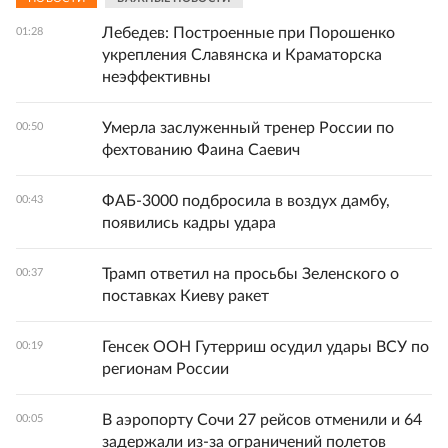
Лебедев: Построенные при Порошенко
01:28
укрепления Славянска и Краматорска
неэффективны
Умерла заслуженный тренер России по
00:50
фехтованию Фаина Саевич
ФАБ-3000 подбросила в воздух дамбу,
00:43
появились кадры удара
Трамп ответил на просьбы Зеленского о
00:37
поставках Киеву ракет
Генсек ООН Гутерриш осудил удары ВСУ по
00:19
регионам России
В аэропорту Сочи 27 рейсов отменили и 64
00:05
задержали из-за ограничений полетов