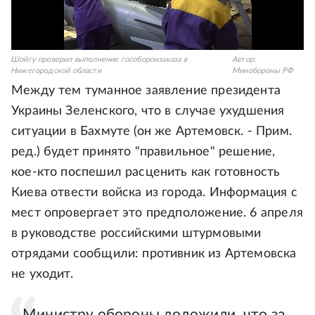
Шойгу проверил выполнение гособоронзаказа в
Автор:
Нижегородской области
Минобороны РФ
Между тем туманное заявление президента
Украины Зеленского, что в случае ухудшения
ситуации в Бахмуте (он же Артемовск. - Прим.
ред.) будет принято "правильное" решение,
кое-кто поспешил расценить как готовность
Киева отвести войска из города. Информация с
мест опровергает это предположение. 6 апреля
в руководстве российскими штурмовыми
отрядами сообщили: противник из Артемовска
не уходит.
Министру обороны доложили, что за