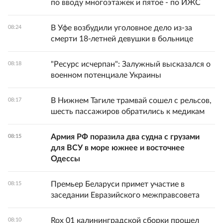
по вводу многоэтажек и пятое - по ИЖС
В Уфе возбудили уголовное дело из-за
08:24
смерти 18-летней девушки в больнице
"Ресурс исчерпан": Залужный высказался о
08:18
военном потенциале Украины
В Нижнем Тагиле трамвай сошел с рельсов,
08:17
шесть пассажиров обратились к медикам
Армия РФ поразила два судна с грузами
08:15
для ВСУ в море южнее и восточнее
Одессы
Премьер Беларуси примет участие в
08:15
заседании Евразийского межправсовета
Rox 01 калининградской сборки прошел
08:10