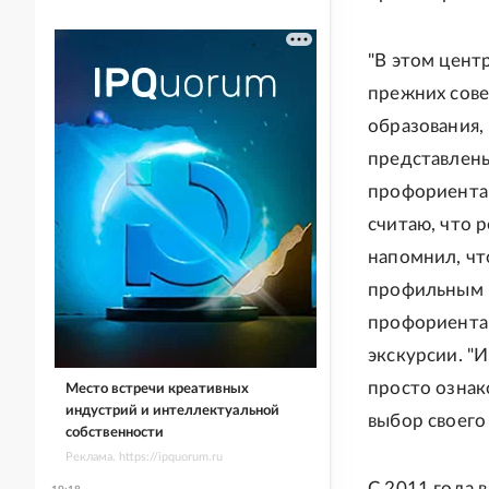
"В этом цент
прежних сове
образования,
представлены
профориентац
считаю, что р
напомнил, чт
профильным 
профориентац
экскурсии. "И
просто ознак
Место встречи креативных
индустрий и интеллектуальной
выбор своего
собственности
Реклама. https://ipquorum.ru
С 2011 года 