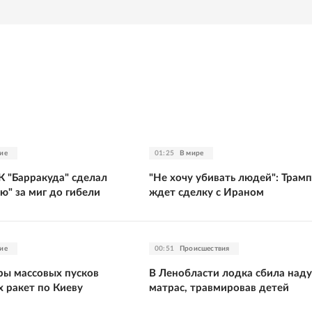
ие
01:25
В мире
К "Барракуда" сделал
"Не хочу убивать людей": Трамп
ью" за миг до гибели
ждет сделку с Ираном
ие
00:51
Происшествия
ры массовых пусков
В Ленобласти лодка сбила над
х ракет по Киеву
матрас, травмировав детей