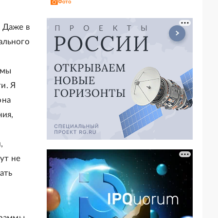
Фото
 Даже в
ального
емы
и. Я
она
ния,
,
ут не
ать
граммы