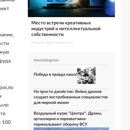
оект
Место встречи креативных
индустрий и интеллектуальной
вании,
собственности
ости
Реклама. https://ipquorum.ru
ьную
руда.
РЕКОМЕНДУЕМ
Победа и правда наша!
ыросло
Не просто джойстик: Война дронов
м
создает востребованных специалистов
для мирной жизни
было
кте
Воздушный кулак "Центра": Дроны,
артиллерия и перехватчики
е 100
перемалывают оборону ВСУ