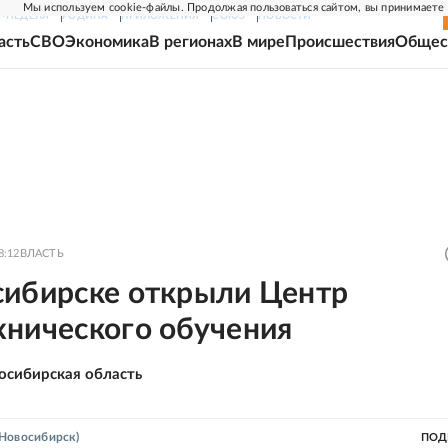
Мы используем cookie-файлы. Продолжая пользоваться сайтом, вы принимаете
Г-НЕДЕЛЯ
РОДИНА
ПРИЛОЖЕНИЯ
СОЮЗ
НОВОСТИ
асть
СВО
Экономика
В регионах
В мире
Происшествия
Общес
8:12
ВЛАСТЬ
сибирске открыли Центр
хнического обучения
осибирская область
Новосибирск)
ПОД