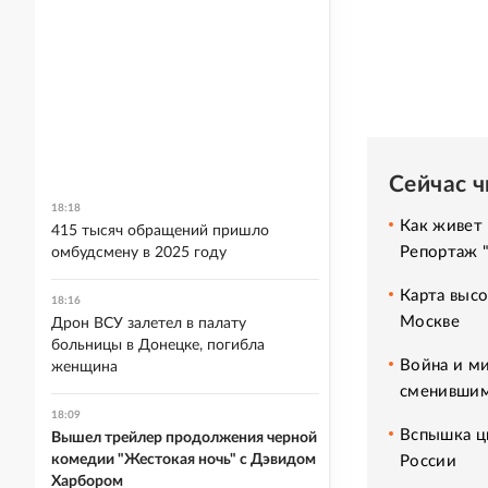
Сейчас 
18:18
Как живет 
415 тысяч обращений пришло
Репортаж 
омбудсмену в 2025 году
Карта высо
18:16
Москве
Дрон ВСУ залетел в палату
больницы в Донецке, погибла
Война и ми
женщина
сменившим
18:09
Вспышка ци
Вышел трейлер продолжения черной
комедии "Жестокая ночь" с Дэвидом
России
Харбором