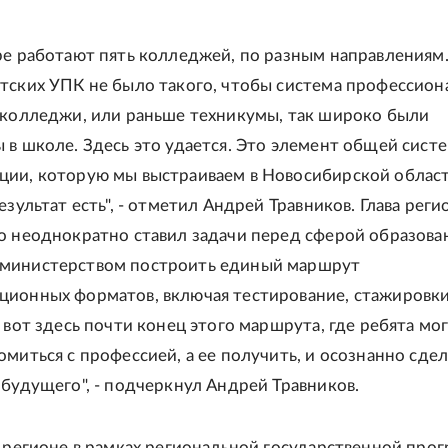
ре работают пять колледжей, по разным направлениям.
тских УПК не было такого, чтобы система профессион
 колледжи, или раньше техникумы, так широко были
 в школе. Здесь это удается. Это элемент общей сист
ии, которую мы выстраиваем в Новосибирской област
езультат есть", - отметил Андрей Травников. Глава реги
о неоднократно ставил задачи перед сферой образова
министерством построить единый маршрут
ионных форматов, включая тестирование, стажировки
 вот здесь почти конец этого маршрута, где ребята мог
омиться с профессией, а ее получить, и осознанно сдел
 будущего", - подчеркнул Андрей Травников.
в регионе в рамках региональной государственной про