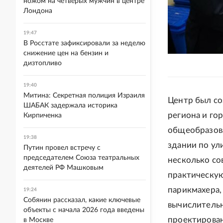
ножом на четверых мужчин в центре
Лондона
19:47
В Росстате зафиксировали за неделю
снижение цен на бензин и
дизтопливо
19:40
Митина: Секретная полиция Израиля
Центр был со
ШАБАК задержала историка
региона и го
Кирпиченка
общеобразов
19:38
здании по ул
Путин провел встречу с
председателем Союза театральных
несколько со
деятелей РФ Машковым
практическую
парикмахера,
19:24
Собянин рассказал, какие ключевые
вычислительн
объекты с начала 2026 года введены
проектирован
в Москве