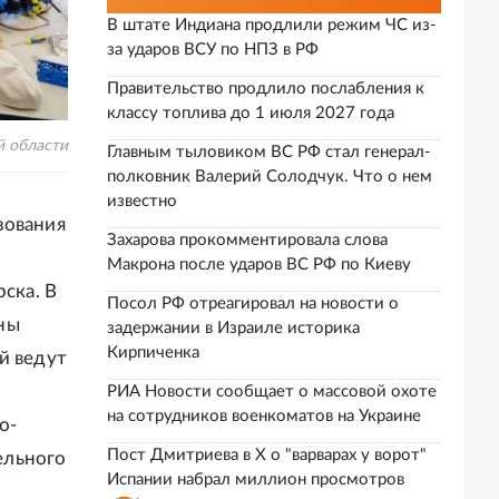
В штате Индиана продлили режим ЧС из-
за ударов ВСУ по НПЗ в РФ
Правительство продлило послабления к
классу топлива до 1 июля 2027 года
й области
Главным тыловиком ВС РФ стал генерал-
полковник Валерий Солодчук. Что о нем
известно
зования
Захарова прокомментировала слова
Макрона после ударов ВС РФ по Киеву
ска. В
Посол РФ отреагировал на новости о
ны
задержании в Израиле историка
Кирпиченка
й ведут
РИА Новости сообщает о массовой охоте
на сотрудников военкоматов на Украине
о-
Пост Дмитриева в X о "варварах у ворот"
ельного
Испании набрал миллион просмотров