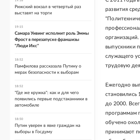
19:18
Рижский вокзал в четвертый раз
развития сре
выставят на торги
"Политехниче
19:15
профессиона
Самара Уивинг исполнит роль Эммы
организаций.
Фрост в перезапуске франшизы
"Люди Икс"
выпускники п
служащего ус
18:52
трудовую дея
Памфилова рассказала Путину о
мерах безопасности к выборам
Ежегодно вы
18:52
"Где же кружка": как и для чего
становились 
появились первые подстаканники в
до 2000. Все
автомобиле
программам п
18:50
обучено окол
Путин уверен в явке граждан на
принимают по
выборы в Госдуму