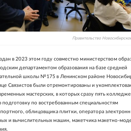
Правительство Новосибирско
здан в 2023 этом году совместно министерством обра
родским департаментом образования на базе средней
ательной школы №175 в Ленинском районе Новосибир
ице Связистов были отремонтированы и укомплектова
временных мастерских, в которых сразу пять колледже
 подготовку по востребованным специальностям
 портного, облицовщика плитки, оператора электронн
ых и вычислительных машин, макетчика макетно-мод
ия.