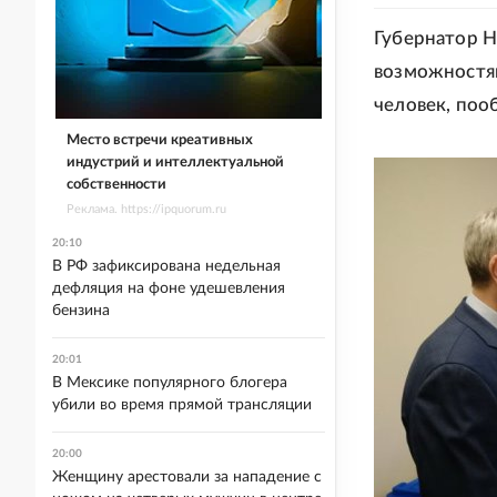
Губернатор Н
возможностям
человек, поо
Место встречи креативных
индустрий и интеллектуальной
собственности
Реклама. https://ipquorum.ru
20:10
В РФ зафиксирована недельная
дефляция на фоне удешевления
бензина
20:01
В Мексике популярного блогера
убили во время прямой трансляции
20:00
Женщину арестовали за нападение с