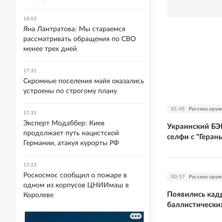
18:02
Яна Лантратова: Мы стараемся
рассматривать обращения по СВО
менее трех дней
17:31
Скромные поселения майя оказались
устроены по строгому плану
01:45
Русское оруж
17:31
Эксперт Модаббер: Киев
Украинский БЭ
продолжает путь нацистской
селфи с "Геран
Германии, атакуя курорты РФ
17:23
Роскосмос сообщил о пожаре в
00:57
Русское оруж
одном из корпусов ЦНИИмаш в
Появились кад
Королеве
баллистически