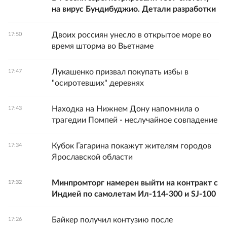
на вирус Бундибуджио. Детали разработки
Двоих россиян унесло в открытое море во
17:50
время шторма во Вьетнаме
Лукашенко призвал покупать избы в
17:47
"осиротевших" деревнях
Находка на Нижнем Дону напомнила о
17:43
трагедии Помпей - неслучайное совпадение
Кубок Гагарина покажут жителям городов
17:34
Ярославской области
Минпромторг намерен выйти на контракт с
17:32
Индией по самолетам Ил-114-300 и SJ-100
Байкер получил контузию после
17:26