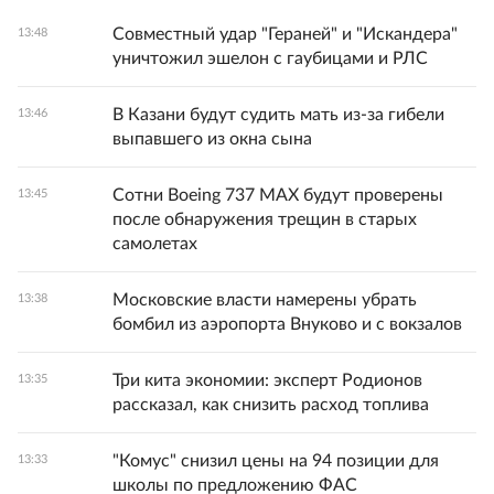
Совместный удар "Гераней" и "Искандера"
13:48
уничтожил эшелон с гаубицами и РЛС
В Казани будут судить мать из-за гибели
13:46
выпавшего из окна сына
Сотни Boeing 737 MAX будут проверены
13:45
после обнаружения трещин в старых
самолетах
Московские власти намерены убрать
13:38
бомбил из аэропорта Внуково и с вокзалов
Три кита экономии: эксперт Родионов
13:35
рассказал, как снизить расход топлива
"Комус" снизил цены на 94 позиции для
13:33
школы по предложению ФАС