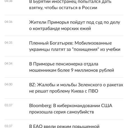
В Бурятии иностранец попытался дать
04:38
взятку, чтобы остаться в России
Жители Приморья пойдут под суд по делу
04:36
о контрабанде морских ежей
Пленный Богатырев: Мобилизованные
04:35
украинцы платят за "похищения" из учебки
В Приморье пенсионерка отдала
04:34
мошенникам более 9 миллионов рублей
BZ: Жалобы и мольбы Зеленского о ракетах
04:00
не решат проблему Киева с ПВО
Bloomberg: В киберкомандовании США
03:37
произошла серия самоубийств
В ЕАО ввели режим повышенной
03:37