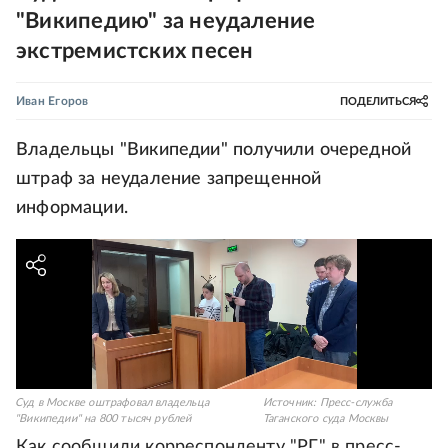
"Википедию" за неудаление
экстремистских песен
Иван Егоров
ПОДЕЛИТЬСЯ
Владельцы "Википедии" получили очередной
штраф за неудаление запрещенной
информации.
Суд в Москве оштрафовал владельца
Источник:
Пресс-служба
"Википедии" на 800 тысяч рублей
Таганского суда Москвы
Как сообщили корреспонденту "РГ" в пресс-