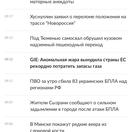
матерные анекдоты
Хуснуллин заявил о переломе положения на
09:17
трассе "Новороссия"
Под Тюменью самосвал обрушил кузовом
09:13
надземный пешеходный переход
GIE: Аномальная жара вынудила страны ЕС
09:12
рекордно потратить запасы газа
ПВО за утро сбила 83 украинских БПЛА над
09:11
регионами РФ
Жители Сызрани сообщают о сильном
09:07
задымлении в городе после атаки БПЛА
В Минске покажут редкие веера из
09:06
слоновой кости