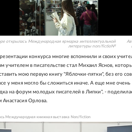
оре открылась Международная ярмарка интеллектуальной
Ав
литературы non/fictio№
презентации конкурса многие вспомнили и своих учите
м учителем в писательстве стал Михаил Яснов, котор
ставить мою первую книгу "Яблочки-пятки", без его сов
все у меня могло бы сложиться иначе. А еще мне очень
дка на форум молодых писателей в Липки", - поделила
 Анастасия Орлова.
сь Международная книжная выставка Non/fiction