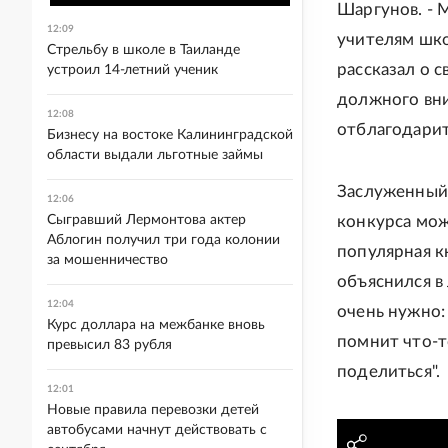
Шаргунов. - 
12:09
учителям шко
Стрельбу в школе в Таиланде
рассказал о 
устроил 14-летний ученик
должного вним
12:08
отблагодарить
Бизнесу на востоке Калининградской
области выдали льготные займы
Заслуженный 
12:06
Сыгравший Лермонтова актер
конкурса мож
Аблогин получил три года колонии
популярная кн
за мошенничество
объяснился в
12:04
очень нужно:
Курс доллара на межбанке вновь
помнит что-т
превысил 83 рубля
поделиться".
12:01
Новые правила перевозки детей
автобусами начнут действовать с