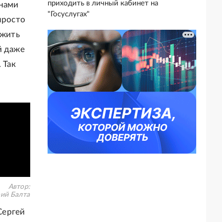
приходить в личный кабинет на
 нами
"Госуслугах"
просто
 жить
й даже
 Так
Автор:
ий Балта
Сергей