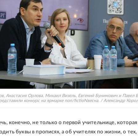
в, Анастасия Орлова, Михаил Визель, Евгений Бунимович и Павел 
редставили конкурс на ярмарке non/fictioNвесна. / Александр Корол
ечь, конечно, не только о первой учительнице, которая
дить буквы в прописях, а об учителях по жизни, о тех,