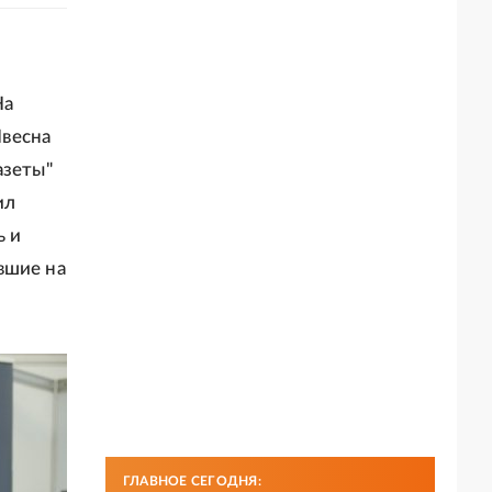
На
Nвесна
азеты"
ил
ь и
вшие на
ГЛАВНОЕ СЕГОДНЯ: