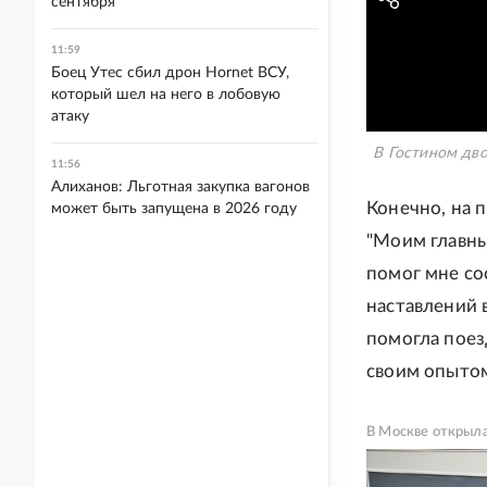
сентября
11:59
Боец Утес сбил дрон Hornet ВСУ,
который шел на него в лобовую
атаку
В Гостином дв
11:56
Алиханов: Льготная закупка вагонов
Конечно, на 
может быть запущена в 2026 году
"Моим главны
помог мне со
наставлений 
помогла поез
своим опытом
В Москве открыла