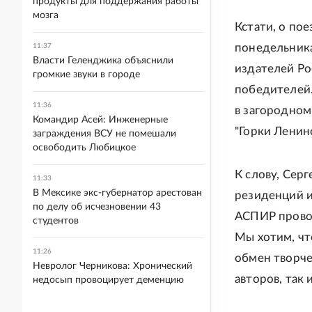
продукты для поддержания работы
мозга
Кстати, о по
понедельника
11:37
Власти Геленджика объяснили
издателей Ро
громкие звуки в городе
победителей.
11:36
в загородном
Командир Асей: Инженерные
"Горки Ленинс
заграждения ВСУ не помешали
освободить Любицкое
К слову, Сер
11:33
В Мексике экс-губернатор арестован
резиденций и
по делу об исчезновении 43
АСПИР провод
студентов
Мы хотим, чт
11:26
обмен творче
Невролог Черникова: Хронический
авторов, так
недосып провоцирует деменцию