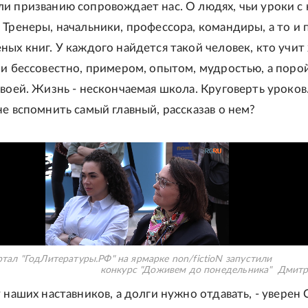
и призванию сопровождает нас. О людях, чьи уроки с
 Тренеры, начальники, профессора, командиры, а то и 
ных книг. У каждого найдется такой человек, кто учит
ли бессовестно, примером, опытом, мудростью, а поро
своей. Жизнь - нескончаемая школа. Круговерть уроков.
не вспомнить самый главный, рассказав о нем?
ртал "ГодЛитературы.РФ" на ярмарке non/fictioN запустили
конкурс "Доживем до понедельника"
Дмитр
 наших наставников, а долги нужно отдавать, - уверен 