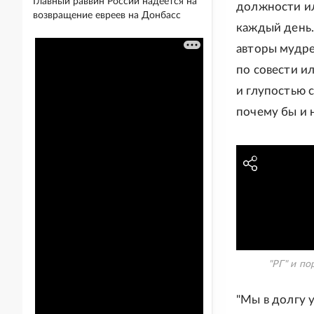
Главный раввин России надеется на
должности ил
возвращение евреев на Донбасс
каждый день.
авторы мудре
по совести и
и глупостью 
почему бы и 
"РГ" и по
"Мы в долгу у