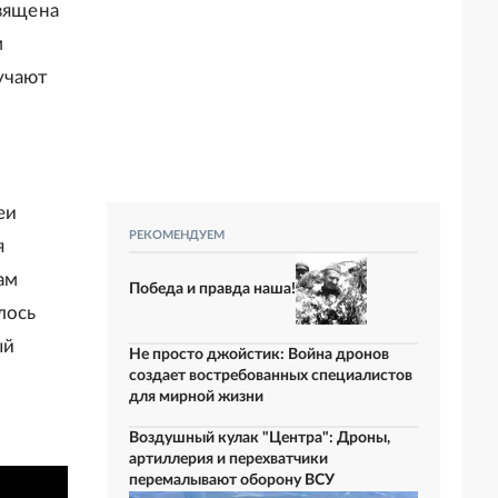
священа
м
учают
еи
РЕКОМЕНДУЕМ
я
ам
Победа и правда наша!
лось
ый
Не просто джойстик: Война дронов
создает востребованных специалистов
для мирной жизни
Воздушный кулак "Центра": Дроны,
артиллерия и перехватчики
перемалывают оборону ВСУ