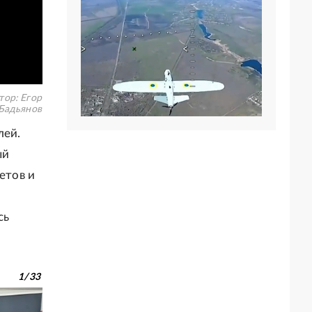
тор:
Егор
Бадьянов
лей.
ый
етов и
сь
1
/
33