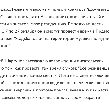
ездках. Главным и весомым призом конкурса "Доживем 
" станет поездка от Ассоциации союзов писателей и
ссии в писательскую резиденцию. Ее получат шесть
 С 7 по 27 октября они смогут провести время в Подмо
 отеле "Усадьба Горки" на территории музея-заповедн
кие".
гей Шаргунов рассказал о возрождении писательских
 о том, как провести там время с умом: "Все резиденц
ит в очень красивых местах. И эта не станет исключе
обы в резиденциях происходили поколенческие конта
скими энергиями, поэтому приглашаем в них как маст
 и совсем молодых и начинающих в любом возрасте".