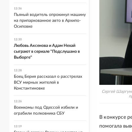
12:36
Пьяный водитель опрокинул машину
на припаркованное авто в Архипо-
Осиповке
12:30
Любовь Аксенова и Адам Нехай
сыграют в сериале "Подслушано в
Выборге"
12:28
Боец Берия рассказал о расстрелах
ВСУ мирных жителей в
Константиновке
Сергей Шаргуно
п
12:26
Военкомы под Одессой избили и
ограбили полковника СБУ
В конкурсе р
помогала выво
12:19