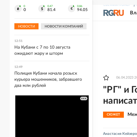
СВЕЖИЙ НОМЕР
Р
0
0.47
0.86
12:53
0
81.4
94.05
Вл
Искусственный интеллект впервые в
мире создал вирус, которого нет в
НОВОСТИ
НОВОСТИ КОМПАНИЙ
природе
12:51
На Кубани с 7 по 10 августа
ожидают жару и шторм
12:49
Полиция Кубани начала розыск
06.04.2023 2
курьера мошенников, забравшего
два млн рублей
"РГ" и
написат
Меж
СЮЖЕТ
Анастасия Кейзеро