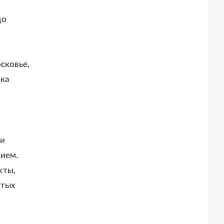
до
сковье,
ика
ии
нием.
кты,
итых