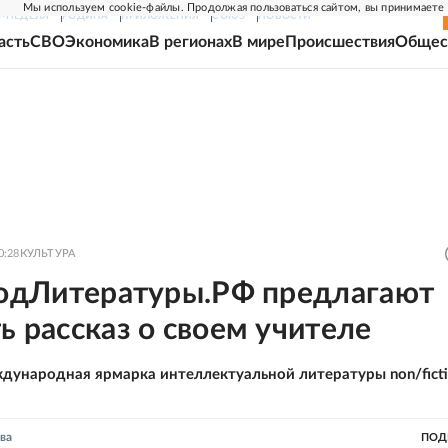
Мы используем cookie-файлы. Продолжая пользоваться сайтом, вы принимаете
Г-НЕДЕЛЯ
РОДИНА
ПРИЛОЖЕНИЯ
СОЮЗ
НОВОСТИ
асть
СВО
Экономика
В регионах
В мире
Происшествия
Общес
0:28
КУЛЬТУРА
 ГодЛитературы.РФ предлагают
ь рассказ о своем учителе
дународная ярмарка интеллектуальной литературы non/fict
ва
ПОД