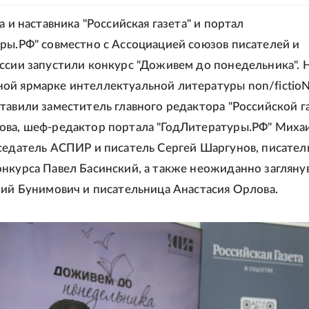
а и наставника "Российская газета" и портал
ры.РФ" совместно с Ассоциацией союзов писателей и
ссии запустили конкурс "Доживем до понедельника". 
й ярмарке интеллектуальной литературы non/fictio
тавили заместитель главного редактора "Российской г
ова, шеф-редактор портала "ГодЛитературы.РФ" Миха
седатель АСПИР и писатель Сергей Шаргунов, писател
нкурса Павел Басинский, а также неожиданно загляну
ний Бунимович и писательница Анастасия Орлова.