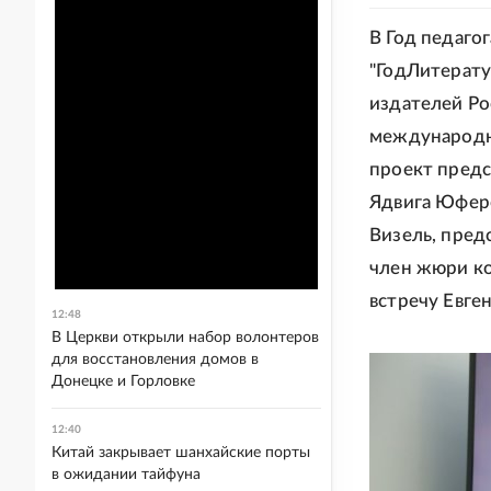
В Год педагог
"ГодЛитерату
издателей Ро
международно
проект предс
Ядвига Юфер
Визель, пред
член жюри ко
встречу Евге
12:48
В Церкви открыли набор волонтеров
для восстановления домов в
Донецке и Горловке
12:40
Китай закрывает шанхайские порты
в ожидании тайфуна