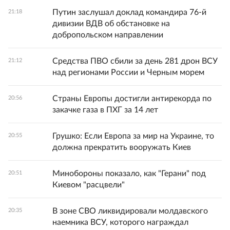
Путин заслушал доклад командира 76-й
21:18
дивизии ВДВ об обстановке на
добропольском направлении
Средства ПВО сбили за день 281 дрон ВСУ
21:12
над регионами России и Черным морем
Страны Европы достигли антирекорда по
20:56
закачке газа в ПХГ за 14 лет
Грушко: Если Европа за мир на Украине, то
20:55
должна прекратить вооружать Киев
Минобороны показало, как "Герани" под
20:51
Киевом "расцвели"
В зоне СВО ликвидировали молдавского
20:35
наемника ВСУ, которого награждал