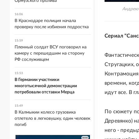
Ормузского пролива
Андрею 
16:06
В Краснодаре полиция начала
проверку после избиения подростка
Сериал "Санс
15:59
Пленный солдат ВСУ поговорил на
камеру с перешедшим на сторону
Фантастическ
РФ сослуживцем
Стругацких, 
Контрамоция 
15:53
В Германии участники
времени, ког
многотысячной демонстрации
идут все. В г
потребовали отставки Мерца
15:49
По сюжету по
В Калмыкии колесо грузовика
отлетело в легковушку, один человек
Деревянко) н
погиб
него - преды