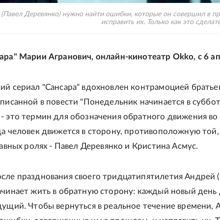
(Павел Деревянко) нужно найти ошибки, которые он совершил в п
исправить их. Только как это сделать
ара" Марии Агранович, онлайн-кинотеатр Okko, с 6 а
ий сериал "Сансара" вдохновлен контрамоцией братье
описанной в повести "Понедельник начинается в суббот
- это термин для обозначения обратного движения во
да человек движется в сторону, противоположную той,
лавных ролях - Павел Деревянко и Кристина Асмус.
сле празднования своего тридцатипятилетия Андрей 
ачинает жить в обратную сторону: каждый новый день
дущий. Чтобы вернуться в реальное течение времени,