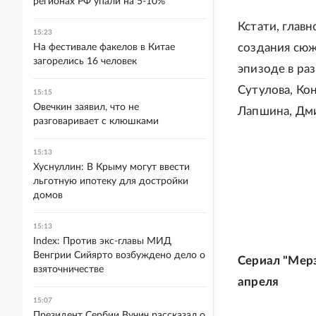
регионах РФ упали на 5-10%
Кстати, глав
15:23
создания сюж
На фестивале факелов в Китае
загорелись 16 человек
эпизоде в ра
Сутулова, Ко
15:15
Овечкин заявил, что не
Лапшина, Дми
разговаривает с клюшками
15:13
Хуснуллин: В Крыму могут ввести
льготную ипотеку для достройки
домов
15:13
Index: Против экс-главы МИД
Венгрии Сийярто возбуждено дело о
Сериал "Мерз
взяточничестве
апреля
15:07
Президент Сербии Вучич рассказал о