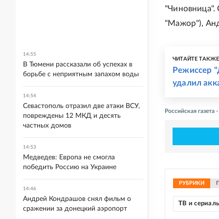
"Чиновница".
"Мажор"), Ан
14:55
ЧИТАЙТЕ ТАКЖ
В Тюмени рассказали об успехах в
Режиссер "
борьбе с неприятным запахом воды
удалил акк
14:54
Севастополь отразил две атаки ВСУ,
Российская газета
повреждены 12 МКД и десять
частных домов
14:53
Медведев: Европа не смогла
победить Россию на Украине
РУБРИКИ
14:46
Андрей Кондрашов снял фильм о
ТВ и сериал
сражении за донецкий аэропорт