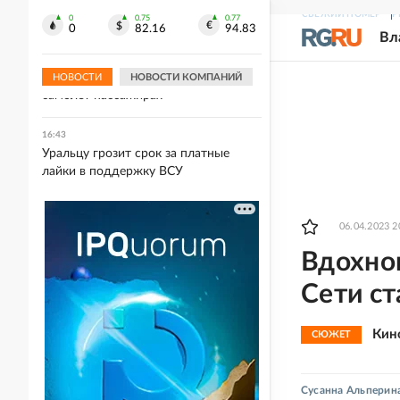
рейсов в Шарм-эш-Шейх
СВЕЖИЙ НОМЕР
Р
0
0.75
0.77
0
82.16
94.83
Вл
16:47
В Шереметьеве прокомментировали
данные о пытавшихся догнать
НОВОСТИ
НОВОСТИ КОМПАНИЙ
самолет пассажирах
16:43
Уральцу грозит срок за платные
лайки в поддержку ВСУ
06.04.2023 2
Вдохнов
Сети ст
Кин
СЮЖЕТ
Сусанна Альперин