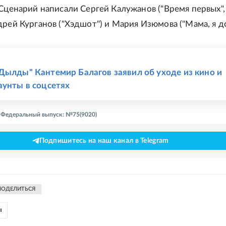
 Сценарий написали Сергей Калужанов ("Время первых",
дрей Курганов ("Хэдшот") и Мария Изюмова ("Мама, я до
Е
Дылды" Кантемир Балагов заявил об уходе из кино и
аунты в соцсетях
 - Федеральный выпуск: №75(9020)
Подпишитесь на наш канал в Telegram
ПОДЕЛИТЬСЯ
ы