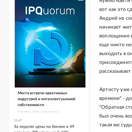
нужно найти 
вот как это 
Андрей не со
начинает жит
воплощение и
еще никто не 
выходить в о
присоединить
рассказывает
Артисту уже 
Место встречи креативных
времени" - д
индустрий и интеллектуальной
собственности
"Обратная ст
Реклама. https://ipquorum.ru
был очень во
15:47
такая же судь
За неделю цены на бензин в 49