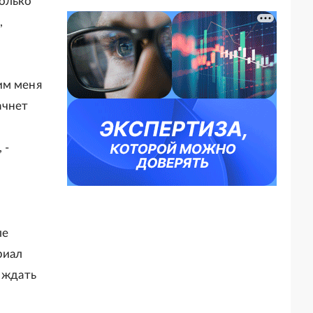
Только
,
им меня
ачнет
 -
ле
риал
 ждать