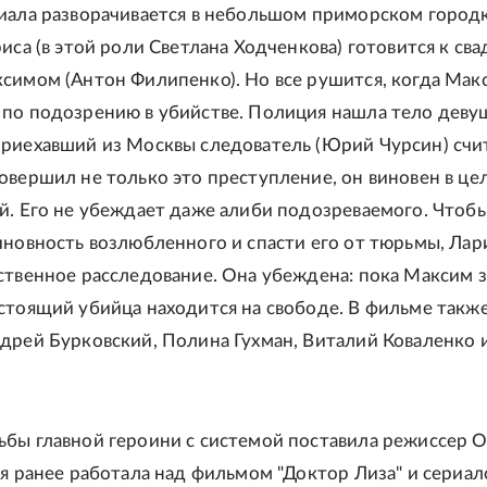
иала разворачивается в небольшом приморском городк
иса (в этой роли Светлана Ходченкова) готовится к сва
симом (Антон Филипенко). Но все рушится, когда Мак
по подозрению в убийстве. Полиция нашла тело деву
риехавший из Москвы следователь (Юрий Чурсин) счит
овершил не только это преступление, он виновен в це
й. Его не убеждает даже алиби подозреваемого. Чтоб
иновность возлюбленного и спасти его от тюрьмы, Лар
ственное расследование. Она убеждена: пока Максим з
стоящий убийца находится на свободе. В фильме такж
дрей Бурковский, Полина Гухман, Виталий Коваленко 
бы главной героини с системой поставила режиссер О
ая ранее работала над фильмом "Доктор Лиза" и сериа