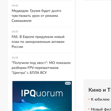
14:41
Медведев: Грузия будет долго
чувствовать урон от режима
Саакашвили
14:37
FAS: В Европе придумали новый
план по замороженным активам
России
14:31
"Получили под хвост": МО показало
разборки FPV-перехватчиков
"Центра" с БПЛА ВСУ
Кино и 
К юбилею Е
Новый фил