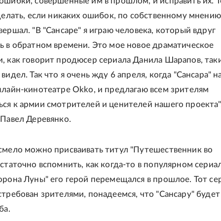
ошибки, совершенные им в прошлом, и исправить их. 
сделать, если никаких ошибок, по собственному мнению
вершал. "В "Сансаре" я играю человека, который вдруг
ь в обратном времени. Это мое новое драматическое
, как говорит продюсер сериала Данила Шарапов, так
видел. Так что я очень жду 6 апреля, когда "Сансара" н
нлайн-кинотеатре Okko, и предлагаю всем зрителям
ся к армии смотрителей и ценителей нашего проекта",
 Павел Деревянко.
смело можно присваивать титул "Путешественник во
остаточно вспомнить, как когда-то в популярном сериа
орона Луны" его герой перемещался в прошлое. Тот се
стребован зрителями, понадеемся, что "Сансару" будет
ба.