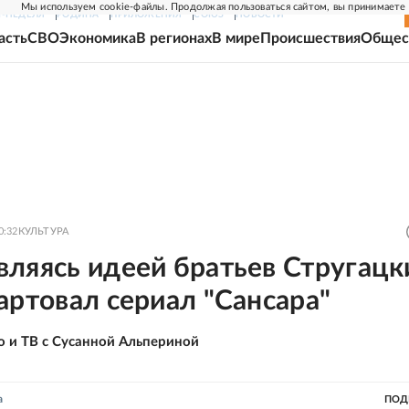
Мы используем cookie-файлы. Продолжая пользоваться сайтом, вы принимаете
Г-НЕДЕЛЯ
РОДИНА
ПРИЛОЖЕНИЯ
СОЮЗ
НОВОСТИ
асть
СВО
Экономика
В регионах
В мире
Происшествия
Общес
0:32
КУЛЬТУРА
ляясь идеей братьев Стругацки
артовал сериал "Сансара"
о и ТВ с Сусанной Альпериной
а
ПОД