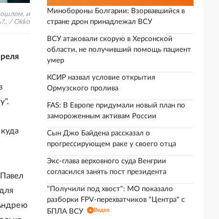
Минобороны Болгарии: Взорвавшийся в
рошлом, и
стране дрон принадлежал ВСУ
?.. / Okko
ВСУ атаковали скорую в Херсонской
области, не получивший помощь пациент
преля
умер
КСИР назвал условие открытия
в
Ормузского пролива
у".
FAS: В Европе придумали новый план по
замороженным активам России
 куда
Сын Джо Байдена рассказал о
прогрессирующем раке у своего отца
Экс-глава верховного суда Венгрии
согласился занять пост президента
(Павел
"Получили под хвост": МО показало
 для
разборки FPV-перехватчиков "Центра" с
 Андрею
Видео
БПЛА ВСУ