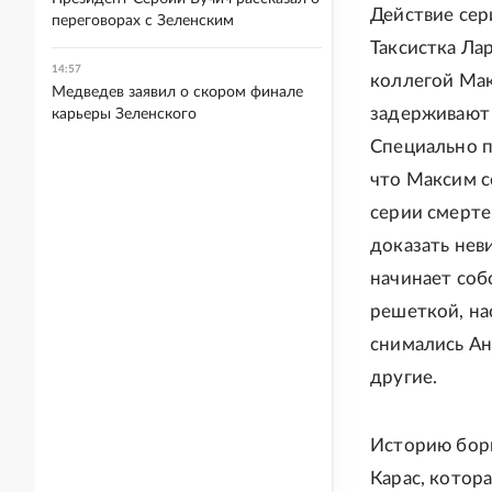
Действие сер
переговорах с Зеленским
Таксистка Лар
14:57
коллегой Мак
Медведев заявил о скором финале
задерживают 
карьеры Зеленского
Специально п
что Максим с
серии смерте
доказать нев
начинает соб
решеткой, на
снимались Ан
другие.
Историю борь
Карас, котор