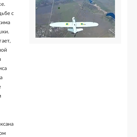
е.
дьбе с
сима
шки.
ает,
лой
ы
иса
а
е
и
ксана
лом