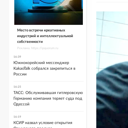
Место встречи креативных
индустрий и интеллектуальной
собственности
Реклама. https://ipquorum.ru
16:39
Южнокорейский мессенджер
KakaoTalk собрался закрепиться в
России
16:25
ТАСС: Обслуживавшая гитлеровскую
Германию компания теряет суда под
Одессой
16:19
КСИР назвал условие открытия