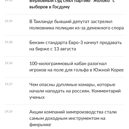
Верховный суд снял партию "Яблоко" с
19:51
выборов в Госдуму
В Таиланде бывший депутат застрелил
19:39
полковника полиции из-за денежного спора
Бензин стандарта Евро-3 начнут продавать
19:38
на бирже с 13 августа
100-килограммовый кабан разогнал
19:34
игроков на поле для гольфа в Южной Корее
Чем опасны дупляные комары, которые
19:27
начали нападать на россиян. Комментарий
ученых
Акции компаний химпроизводства стали
19:24
самым доходным инструментом на
финрынке