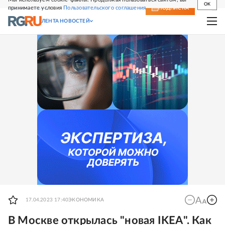
OK
принимаете условия
Пользовательского соглашения
СВЕЖИЙ НОМЕР
ПОДПИСКА
ЛЕНТА НОВОСТЕЙ
17.04.2023 17:40
ЭКОНОМИКА
В Москве открылась "новая IKEA". Как