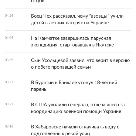
отцов
Боец Чех рассказал, чему "азовцы" учили
04:24
детей в летних лагерях на Украине
На Камчатке завершилась парусная
04:05
экспедиция, стартовавшая в Якутске
Сын Усольцевой заявил, что верит в версию
03:39
о побеге пропавшей семьи
В Бурятии в Байкале утонул 18-летний
03:27
парень
В США уволили генерала, отвечавшего за
03:21
координацию военной помощи Украине
В Хабаровске начали откачивать воду с
03:16
подтопленных рекой улиц