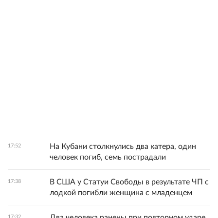
На Кубани столкнулись два катера, один
17:52
человек погиб, семь пострадали
В США у Статуи Свободы в результате ЧП с
17:38
лодкой погибли женщина с младенцем
Два человека ранены при повторном ударе
17:32