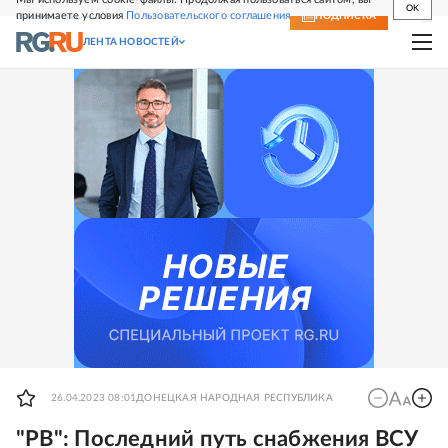
OK
принимаете условия
Пользовательского соглашения
СВЕЖИЙ НОМЕР
ПОДПИСКА
ЛЕНТА НОВОСТЕЙ
26.04.2023 08:01
ДОНЕЦКАЯ НАРОДНАЯ РЕСПУБЛИКА
"РВ": Последний путь снабжения ВСУ