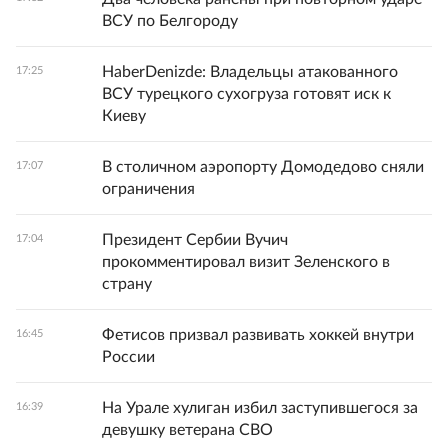
ВСУ по Белгороду
HaberDenizde: Владельцы атакованного
17:25
ВСУ турецкого сухогруза готовят иск к
Киеву
В столичном аэропорту Домодедово сняли
17:07
ограничения
Президент Сербии Вучич
17:04
прокомментировал визит Зеленского в
страну
Фетисов призвал развивать хоккей внутри
16:45
России
На Урале хулиган избил заступившегося за
16:39
девушку ветерана СВО