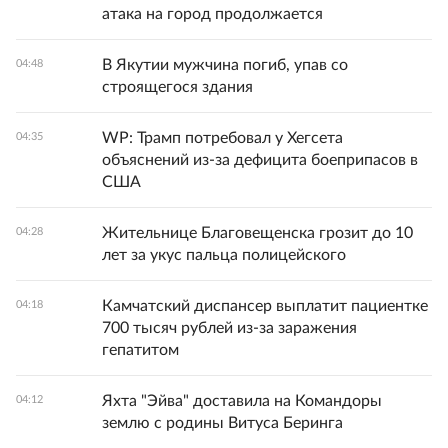
атака на город продолжается
В Якутии мужчина погиб, упав со
04:48
строящегося здания
WP: Трамп потребовал у Хегсета
04:35
объяснений из-за дефицита боеприпасов в
США
Жительнице Благовещенска грозит до 10
04:28
лет за укус пальца полицейского
Камчатский диспансер выплатит пациентке
04:18
700 тысяч рублей из-за заражения
гепатитом
Яхта "Эйва" доставила на Командоры
04:12
землю с родины Витуса Беринга