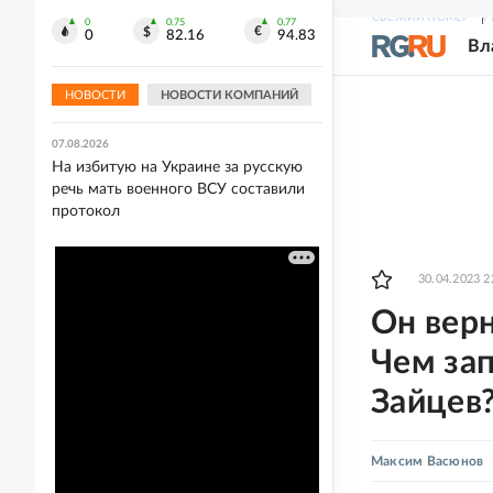
СВЕЖИЙ НОМЕР
Р
0
0.75
0.77
07.08.2026
0
82.16
94.83
Вл
Россия почти на четверть нарастила
выручку от экспорта растворимого
кофе
НОВОСТИ
НОВОСТИ КОМПАНИЙ
07.08.2026
На избитую на Украине за русскую
речь мать военного ВСУ составили
протокол
30.04.2023 2
Он верн
Чем за
Зайцев
Максим Васюнов