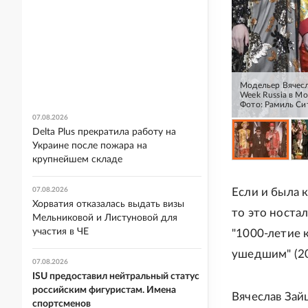
Модельер Вячеслав Зайцев на показе своей новой коллекции о
Week Russia в Мо
Фото: Рамиль Си
07.08.2026
Delta Plus прекратила работу на
Украине после пожара на
крупнейшем складе
07.08.2026
Если и была к
Хорватия отказалась выдать визы
то это носта
Мельниковой и Листуновой для
участия в ЧЕ
"1000-летие 
ушедшим" (200
07.08.2026
ISU предоставил нейтральный статус
российским фигуристам. Имена
Вячеслав Зай
спортсменов