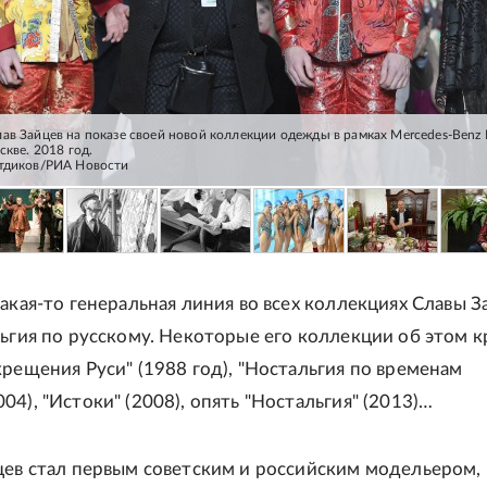
дежды в рамках Mercedes-Benz Fashion
скве. 2018 год.
тдиков/РИА Новости
акая-то генеральная линия во всех коллекциях Славы З
льгия по русскому. Некоторые его коллекции об этом к
крещения Руси" (1988 год), "Ностальгия по временам
4), "Истоки" (2008), опять "Ностальгия" (2013)…
цев стал первым советским и российским модельером,