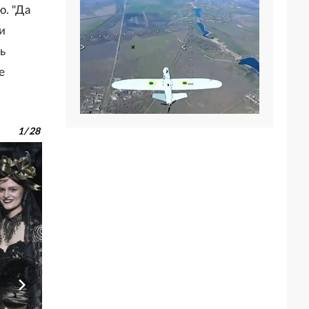
ю. "Да
и
ь
е
1
/
28