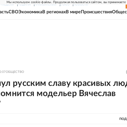
Мы используем cookie-файлы. Продолжая пользоваться сайтом, вы принимаете
Г-НЕДЕЛЯ
РОДИНА
ПРИЛОЖЕНИЯ
СОЮЗ
НОВОСТИ
асть
СВО
Экономика
В регионах
В мире
Происшествия
Общес
2:07
ОБЩЕСТВО
ул русским славу красивых лю
помнится модельер Вячеслав
?
ПОД