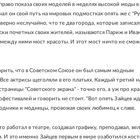
раво показа своих моделей в неделях высокой моды в
чал он свой путь на мировых подмостках опять же с "Р
аверно неслучайно, что те два города, которые записал
иски почетных своих жителей, называются Париж и Ива
между ними мост красоты. И этот мост ничто не смож
орить, что в Советском Союзе он был самым модным
Все актрисы щеголяли в его платьях. Каждый третий н
траницы "Советского экрана" - точно его, а уж про кр
естивалей и говорить не стоит. "Вот опять Зайцев иде
одники и модницы, провожая своих любимец к славе.
о работал в театре, создавал графику, преподавал, ве
. И это именно Зайцев первым в мире озаботился кос