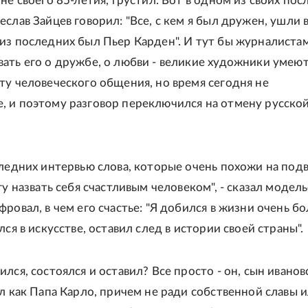
не своего 85-летия, грустил. Вот в одном из своих по
слав Зайцев говорил: "Все, с кем я был дружен, ушли 
из последних был Пьер Карден". И тут бы журналиста
ать его о дружбе, о любви - великие художники умею
ту человеческого общения, но время сегодня не
 и поэтому разговор переключился на отмену русско
следних интервью слова, которые очень похожи на под
гу назвать себя счастливым человеком", - сказал модель
фровал, в чем его счастье: "Я добился в жизни очень б
лся в искусстве, оставил след в истории своей страны".
лся, состоялся и оставил? Все просто - он, сын иванов
ал как Папа Карло, причем не ради собственной славы 