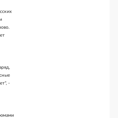
усских
и
ново.
ет
аряд,
асные
т", -
л
тюмами