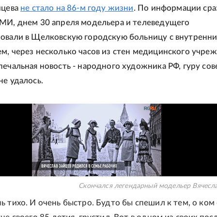
йцева
не стало на 86-м году жизни
. По информации сра
МИ, днем 30 апреля модельера и телеведущего
овали в Щелковскую городскую больницу с внутренн
м, через несколько часов из стен медицинского учре
печальная новость - народного художника РФ, гуру сов
не удалось.
Скончался легендарный модельер Вячесла
ь тихо. И очень быстро. Будто бы спешил к тем, о ком