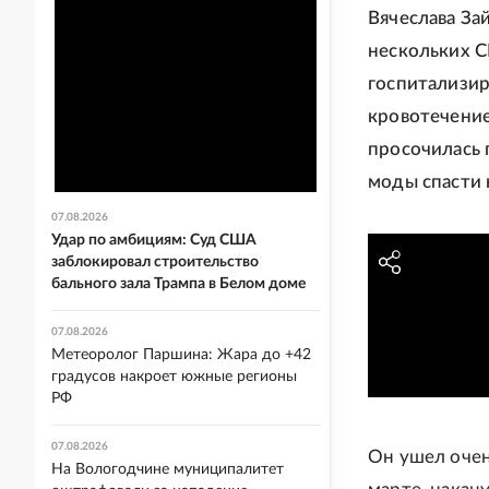
Вячеслава За
нескольких С
госпитализир
кровотечение
просочилась 
моды спасти 
07.08.2026
Удар по амбициям: Суд США
заблокировал строительство
бального зала Трампа в Белом доме
07.08.2026
Метеоролог Паршина: Жара до +42
градусов накроет южные регионы
РФ
07.08.2026
Он ушел очен
На Вологодчине муниципалитет