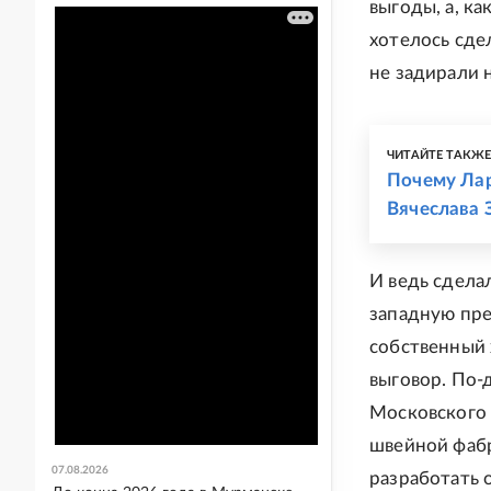
выгоды, а, ка
хотелось сде
не задирали 
ЧИТАЙТЕ ТАКЖ
Почему Лар
Вячеслава 
И ведь сдела
западную пре
собственный 
выговор. По-
Московского 
швейной фабр
07.08.2026
разработать 