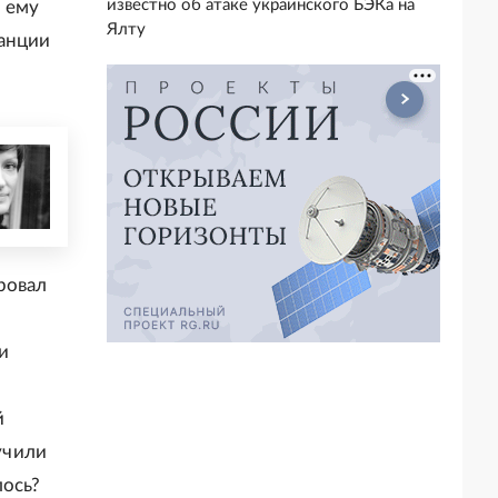
известно об атаке украинского БЭКа на
о ему
Ялту
ранции
ровал
и
й
учили
лось?