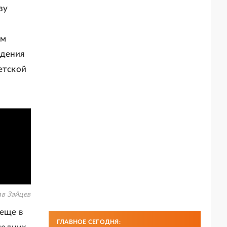
зу
им
ждения
етской
в Зайцев
 еще в
ГЛАВНОЕ СЕГОДНЯ: