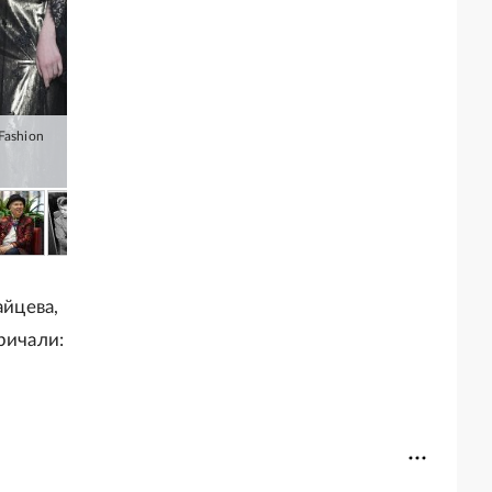
айцева,
ричали: