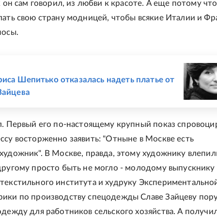
к он сам говорил, из любви к красоте. А еще потому чт
лать свою страну модницей, чтобы всякие Италии и Ф
носы.
Е
иса Шепитько отказалась надеть платье от
Зайцева
л. Первый его по-настоящему крупный показ спровоци
ссу восторженно заявить: "Отныне в Москве есть
художник". В Москве, правда, этому художнику влепил
другому просто быть не могло - молодому выпускнику
текстильного института и худруку Экспериментально
ики по производству спецодежды Славе Зайцеву пор
одежду для работников сельского хозяйства. А получи