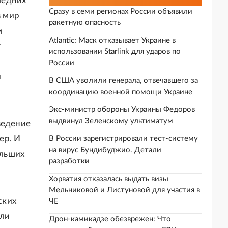
следних
Сразу в семи регионах России объявили
в мир
ракетную опасность
м
Atlantic: Маск отказывает Украине в
т
использовании Starlink для ударов по
России
й
В США уволили генерала, отвечавшего за
координацию военной помощи Украине
Экс-министр обороны Украины Федоров
выдвинул Зеленскому ультиматум
ведение
ер. И
В России зарегистрировали тест-систему
на вирус Бундибуджио. Детали
ольших
разработки
Хорватия отказалась выдать визы
Мельниковой и Листуновой для участия в
ских
ЧЕ
или
Дрон-камикадзе обезврежен: Что