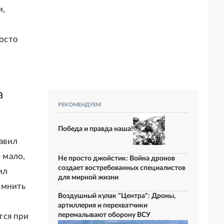
и,
росто
а
РЕКОМЕНДУЕМ
Победа и правда наша!
тавил
 мало,
Не просто джойстик: Война дронов
создает востребованных специалистов
ил
для мирной жизни
омнить
Воздушный кулак "Центра": Дроны,
артиллерия и перехватчики
перемалывают оборону ВСУ
тся при