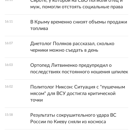
Сироте, у которой на СВО погибли отец и
муж, помогли отстоять социальные права
В Крыму временно снизят объемы продажи
16:11
топлива
Диетолог Поляков рассказал, сколько
16:07
черники можно съедать в день
Ортопед Литвиненко предупредил о
16:03
последствиях постоянного ношения шпилек
Политолог Никсон: Ситуация с "пушечным
16:02
мясом" для ВСУ достигла критической
точки
Результаты сокрушительного удара ВС
15:58
России по Киеву сняли из космоса