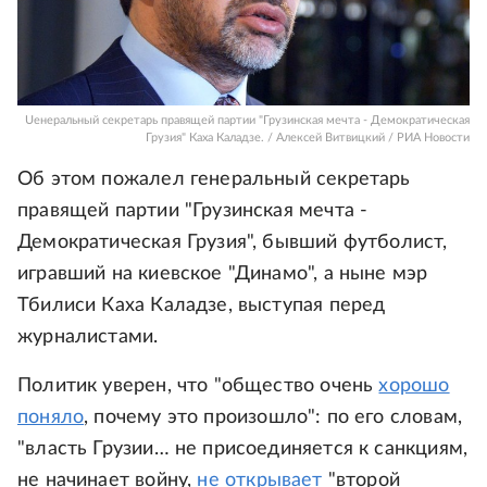
Uенеральный секретарь правящей партии "Грузинская мечта - Демократическая
Грузия" Каха Каладзе. / Алексей Витвицкий / РИА Новости
Об этом пожалел генеральный секретарь
правящей партии "Грузинская мечта -
Демократическая Грузия", бывший футболист,
игравший на киевское "Динамо", а ныне мэр
Тбилиси Каха Каладзе, выступая перед
журналистами.
Политик уверен, что "общество очень
хорошо
поняло
, почему это произошло": по его словам,
"власть Грузии… не присоединяется к санкциям,
не начинает войну,
не открывает
"второй