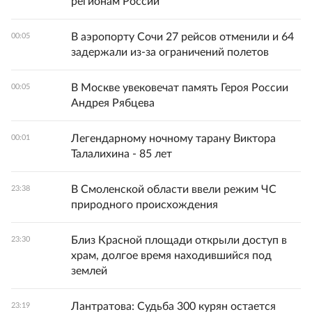
регионам России
В аэропорту Сочи 27 рейсов отменили и 64
00:05
задержали из-за ограничений полетов
В Москве увековечат память Героя России
00:05
Андрея Рябцева
Легендарному ночному тарану Виктора
00:01
Талалихина - 85 лет
В Смоленской области ввели режим ЧС
23:38
природного происхождения
Близ Красной площади открыли доступ в
23:30
храм, долгое время находившийся под
землей
Лантратова: Судьба 300 курян остается
23:19