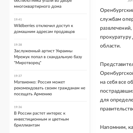
де
беспилотника упали во дворе
многоквартирного дома
Оренбургски
службам опер
19:41
Wildberries отключил доступ к
развлечений,
домашним адресам продавцов
прокуратуру 
19:38
области.
Заслуженный артист Украины
Мрежук попал в скандальную базу
"Миротворец"
Представител
Оренбургско
19:37
на себя все о
Матвиенко: Россия может
рекомендовать своим гражданам не
пострадавших
посещать Армению
для определ
19:36
правительств
В России растет интерес к
инвестиционным и цветным
бриллиантам
Напомним, ка