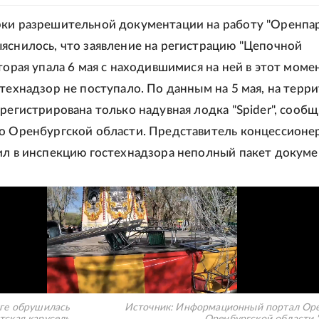
ки разрешительной документации на работу "Оренпар
яснилось, что заявление на регистрацию "Цепочной
оторая упала 6 мая с находившимися на ней в этот моме
стехнадзор не поступало. По данным на 5 мая, на терр
арегистрирована только надувная лодка "Spider", сооб
о Оренбургской области. Представитель концессионе
ил в инспекцию гостехнадзора неполный пакет докуме
ге обрушилась
Источник:
Информационный портал Оре