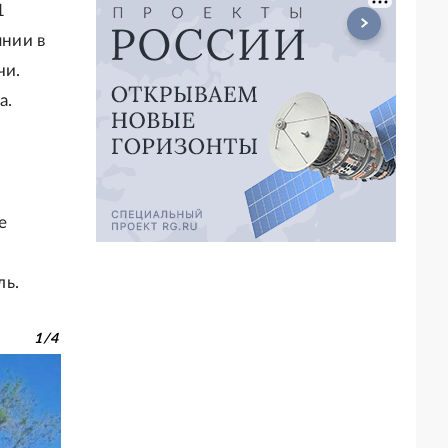
1
янии в
чи.
а.
о
е
ль.
1
/
4