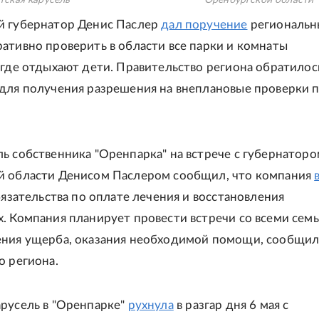
тская карусель
Оренбургской области 
й губернатор Денис Паслер
дал поручение
региональ
ативно проверить в области все парки и комнаты
 где отдыхают дети. Правительство региона обратилос
для получения разрешения на внеплановые проверки п
ь собственника "Оренпарка" на встрече с губернатор
й области Денисом Паслером сообщил, что компания
бязательства по оплате лечения и восстановления
. Компания планирует провести встречи со всеми сем
ения ущерба, оказания необходимой помощи, сообщи
о региона.
русель в "Оренпарке"
рухнула
в разгар дня 6 мая с