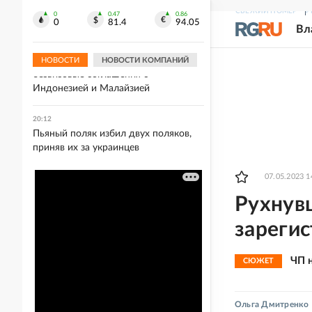
молдавского наемника ВСУ,
СВЕЖИЙ НОМЕР
Р
которого награждал Залужный
0
0.47
0.86
0
81.4
94.05
Вл
20:21
МЭР: РФ рассчитывает заключить
НОВОСТИ
НОВОСТИ КОМПАНИЙ
безвизовые соглашения с
Индонезией и Малайзией
20:12
Пьяный поляк избил двух поляков,
приняв их за украинцев
07.05.2023 1
Рухнувш
зарегис
ЧП 
СЮЖЕТ
Ольга Дмитренко