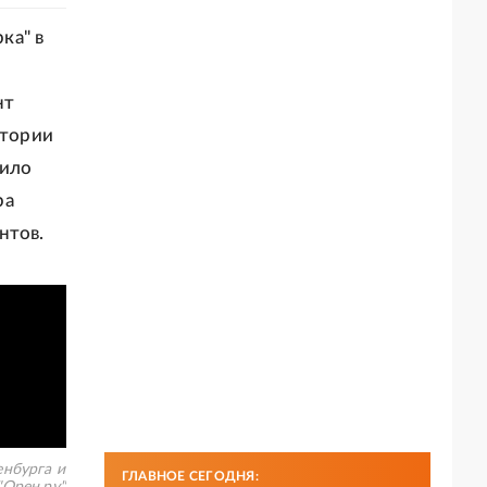
ка" в
нт
итории
щило
ра
нтов.
нбурга и
ГЛАВНОЕ СЕГОДНЯ: