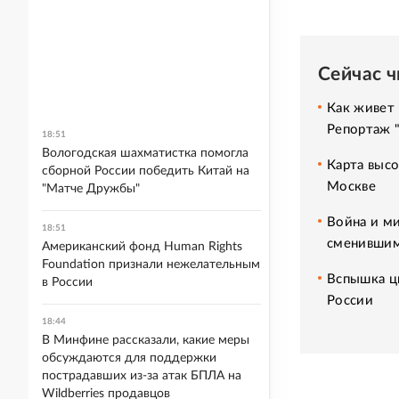
Сейчас 
Как живет 
Репортаж 
18:51
Вологодская шахматистка помогла
Карта высо
сборной России победить Китай на
Москве
"Матче Дружбы"
Война и ми
18:51
сменившим
Американский фонд Human Rights
Foundation признали нежелательным
Вспышка ци
в России
России
18:44
В Минфине рассказали, какие меры
обсуждаются для поддержки
пострадавших из-за атак БПЛА на
Wildberries продавцов