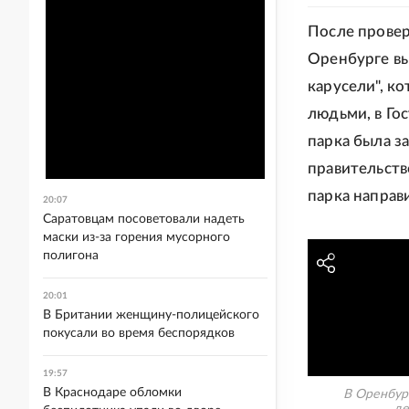
После провер
Оренбурге вы
карусели", к
людьми, в Го
парка была з
правительств
парка направ
20:07
Саратовцам посоветовали надеть
маски из-за горения мусорного
полигона
20:01
В Британии женщину-полицейского
покусали во время беспорядков
19:57
В Краснодаре обломки
В Оренбур