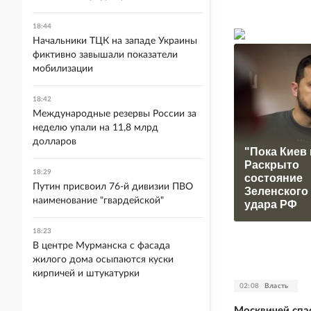
18:44
Начальники ТЦК на западе Украины
фиктивно завышали показатели
мобилизации
18:42
Международные резервы России за
неделю упали на 11,8 млрд
долларов
"Пока Киев 
Раскрыто
18:29
состояние
Путин присвоил 76-й дивизии ПВО
Зеленского
наименование "гвардейской"
удара РФ
18:23
В центре Мурманска с фасада
жилого дома осыпаются куски
кирпичей и штукатурки
02:08
Власть
Москвичей спа