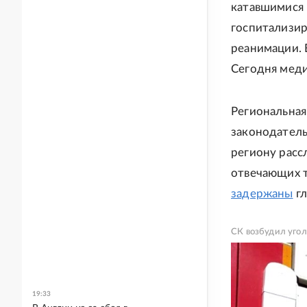
катавшимися 
госпитализиро
реанимации. 
Сегодня меди
Региональная
законодатель
региону расс
отвечающих т
задержаны
гл
СК возбудил угол
19:33