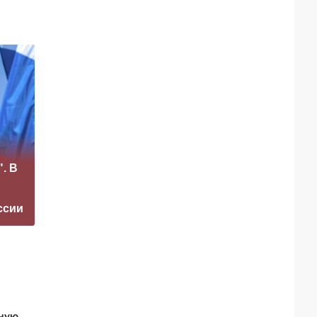
«Это конец всего»:
. В
Захарова
На Западе забили
прокомментировал
тревогу из-за
а фестиваль в
угрозы окончания
ссии
Юрмале
СВО
нную