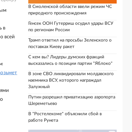
"Орен.ру"
В Смоленской области ввели режим ЧС
ным
природного происхождения
Генсек ООН Гутерриш осудил удары ВСУ
ь в
по регионам России
о всей
Трамп ответил на просьбы Зеленского о
поставках Киеву ракет
С кем вы? Лидеры думских фракций
ом
высказались о позиции партии "Яблоко"
возьмет
В зоне СВО ликвидировали молдавского
наемника ВСУ, которого награждал
Залужный
ьями
Путин разрешил приватизацию аэропорта
ло
Шереметьево
В "Ростелекоме" объяснили сбой в
работе Рунета