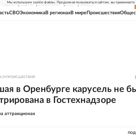
Мы используем cookie-файлы. Продолжая пользоваться сайтом, вы принимаете
Г-НЕДЕЛЯ
РОДИНА
ПРИЛОЖЕНИЯ
СОЮЗ
НОВОСТИ
асть
СВО
Экономика
В регионах
В мире
Происшествия
Общес
4:29
ПРОИСШЕСТВИЯ
ая в Оренбурге карусель не б
трирована в Гостехнадзоре
на аттракционах
ПОД