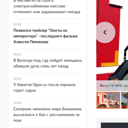
В Англии из-за сбоя в
электроснабжении массово
отменяют или задерживают поезда
19:22
Появился трейлер "Охоты на
императора" - последнего фильма
Алексея Пиманова
19:21
В Вологде под суд пойдет женщина,
убившая дочь семь лет назад
19:13
У берегов Одессы после взрывов
Фото: ГУ МЧС по
горит судно
19:05
Соперник чемпиона мира Бижамова
высказался о бое с россиянином за
пояс