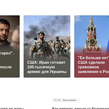
горел".
"Ее больше нет"
США: Иран готовит
США сделали
 после
100-тысячную
тревожное
армию для Украины
заявление о Ро
01:00
Экономика
сают от жары
Как вернуть деньги за бракова