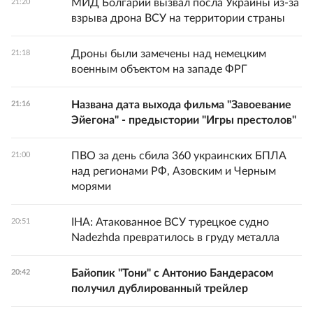
МИД Болгарии вызвал посла Украины из-за
21:20
взрыва дрона ВСУ на территории страны
Дроны были замечены над немецким
21:18
военным объектом на западе ФРГ
Названа дата выхода фильма "Завоевание
21:16
Эйегона" - предыстории "Игры престолов"
ПВО за день сбила 360 украинских БПЛА
21:00
над регионами РФ, Азовским и Черным
морями
IHA: Атакованное ВСУ турецкое судно
20:51
Nadezhda превратилось в груду металла
Байопик "Тони" с Антонио Бандерасом
20:42
получил дублированный трейлер