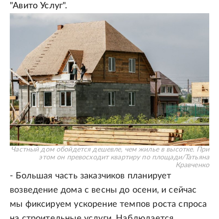
"Авито Услуг".
Частный дом обойдется дешевле, чем жилье в высотке. При
этом он превосходит квартиру по площади
/
Татьяна
Кравченко
- Большая часть заказчиков планирует
возведение дома с весны до осени, и сейчас
мы фиксируем ускорение темпов роста спроса
на строительные услуги. Наблюдается