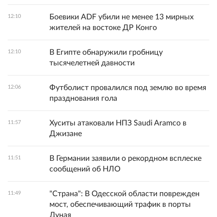
Боевики ADF убили не менее 13 мирных
12:10
жителей на востоке ДР Конго
В Египте обнаружили гробницу
12:10
тысячелетней давности
Футболист провалился под землю во время
12:06
празднования гола
Хуситы атаковали НПЗ Saudi Aramco в
11:57
Джизане
В Германии заявили о рекордном всплеске
11:51
сообщений об НЛО
"Страна": В Одесской области поврежден
11:49
мост, обеспечивающий трафик в порты
Дуная