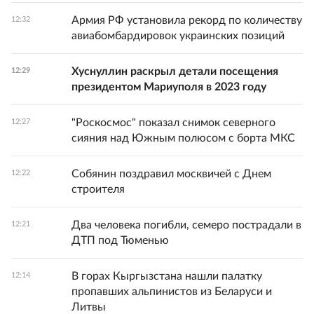
Армия РФ установила рекорд по количеству
12:32
авиабомбардировок украинских позиций
Хуснуллин раскрыл детали посещения
12:29
президентом Мариуполя в 2023 году
"Роскосмос" показал снимок северного
12:27
сияния над Южным полюсом с борта МКС
Собянин поздравил москвичей с Днем
12:22
строителя
Два человека погибли, семеро пострадали в
12:21
ДТП под Тюменью
В горах Кыргызстана нашли палатку
12:14
пропавших альпинистов из Беларуси и
Литвы