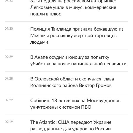
32-я неделя на российском авторынке:
09:32
Легковые ушли в минус, коммерческие
пошли в плюс
Полиция Таиланда признала бежавшую из
09:30
Мьянмы россиянку жертвой торговцев
людьми
В Анапе осудили юношу за попытку
09:29
убийства на почве национальной ненависти
В Орловской области скончался глава
09:28
Колпнянского района Виктор Громов
Собянин: 18 летевших на Москву дронов
09:22
уничтожены системой ПВО
The Atlantic: США передают Украине
09:19
разведданные для ударов по России